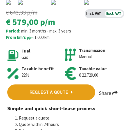
€ 643,33
p/m
Incl. VAT
Excl. VAT
€ 579,00
p/m
Period:
min. 3 months - max. 3 years
From km's
1.000 km
p/m
Transmission
Fuel
Manual
Gas
Taxable benefit
Taxable value
22%
€ 22.729,00
Share
REQUEST A QOUTE
Fa
T
E
W
M
Simple and quick short-lease process
ce
wi
m
h
es
Request a quote
b
tt
ai
at
se
Quote within 24 hours