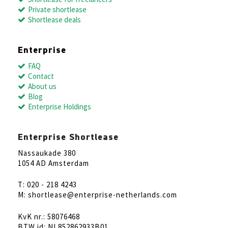
Private shortlease
Shortlease deals
Enterprise
FAQ
Contact
About us
Blog
Enterprise Holdings
Enterprise Shortlease
Nassaukade 380
1054 AD Amsterdam
T: 020 - 218 4243
M: shortlease@enterprise-netherlands.com
KvK nr.: 58076468
BTW id: NL852862933B01