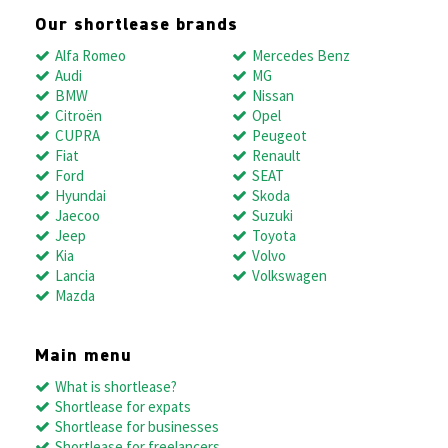
Our shortlease brands
Alfa Romeo
Mercedes Benz
Audi
MG
BMW
Nissan
Citroën
Opel
CUPRA
Peugeot
Fiat
Renault
Ford
SEAT
Hyundai
Skoda
Jaecoo
Suzuki
Jeep
Toyota
Kia
Volvo
Lancia
Volkswagen
Mazda
Main menu
What is shortlease?
Shortlease for expats
Shortlease for businesses
Shortlease for freelancers