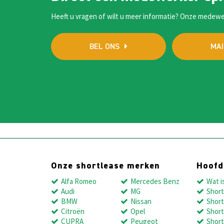
Heeft u vragen of wilt u meer informatie? Onze medewe
BEL ONS
MAI
Onze shortlease merken
Hoof
Alfa Romeo
Mercedes Benz
Wat i
Audi
MG
Short
BMW
Nissan
Short
Citroën
Opel
Short
CUPRA
Peugeot
Short