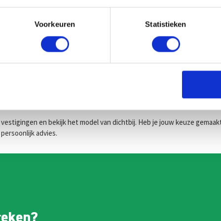
cia shortlease dagelijks opzegbaar. Zo houd je volledige controle over je 
Voorkeuren
Statistieken
arieven. Kosten zoals wegenbelasting, onderhoud, verzekering en banden
erprise Shortlease snel beschikbaar, zodat je zonder lange wachttijd de 
stigingen en bekijk het model van dichtbij. Heb je jouw keuze gemaakt, d
persoonlijk advies.
reken?