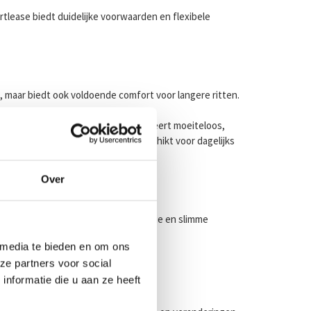
ortlease biedt duidelijke voorwaarden en flexibele
d, maar biedt ook voldoende comfort voor langere ritten.
euvreren in druk stadsverkeer en parkeert moeiteloos,
sche indeling is de Ypsilon zeer geschikt voor dagelijks
Over
ordacht interieur. Moderne technologie en slimme
 media te bieden en om ons
ze partners voor social
nformatie die u aan ze heeft