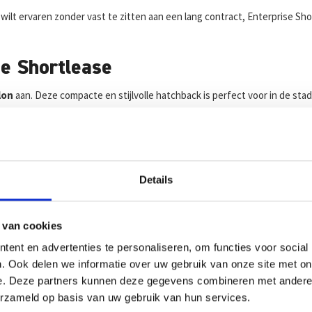
 wilt ervaren zonder vast te zitten aan een lang contract, Enterprise Sh
se Shortlease
lon
aan. Deze compacte en stijlvolle hatchback is perfect voor in de sta
ng, compacte formaat en comfortabele interieur. Hij is eenvoudig te mano
or een ontspannen rijervaring. Dankzij de efficiënte aandrijving en prakti
Details
ijks comfort
iksgemak. Dat zie je terug in de Ypsilon, met zijn elegante lijnen en do
 van cookies
or de stad rijdt of onderweg bent naar je werk.
ent en advertenties te personaliseren, om functies voor social
. Ook delen we informatie over uw gebruik van onze site met on
ortlease bij Enterprise
e. Deze partners kunnen deze gegevens combineren met andere i
erzameld op basis van uw gebruik van hun services.