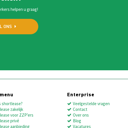
rkers helpen u graag!
L ONS
dmenu
Enterprise
s shortlease?
Veelgestelde vragen
lease zakelijk
Contact
lease voor ZZP’ers
Over ons
lease privé
Blog
lease aanbieding
Vacatures