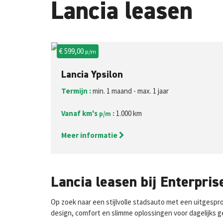
Lancia leasen
€ 599,00
p/m
Lancia Ypsilon
Termijn :
min. 1 maand - max. 1 jaar
Vanaf km's
:
1.000 km
p/m
Meer informatie
Lancia leasen bij Enterpris
Op zoek naar een stijlvolle stadsauto met een uitgesprok
design, comfort en slimme oplossingen voor dagelijks ge