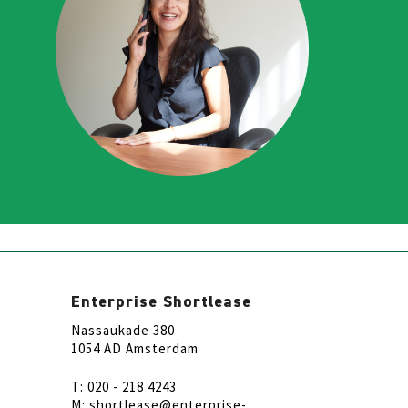
Enterprise Shortlease
Nassaukade 380
1054 AD Amsterdam
T: 020 - 218 4243
M: shortlease@enterprise-