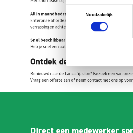
Met shortlease blijf je flexibel. Na één maand is je Lan
Toestemmingsselectie
All in maandbedrag met duidelijke kosten
Noodzakelijk
Enterprise Shortlease werkt met transparante all in t
verrassingen achteraf, maar duidelijke afspraken.
Snel beschikbaar uit voorraad
Heb je snel een auto nodig? De Lancia Ypsilon is bij Ent
Ontdek de Lancia Ypsilon
Benieuwd naar de Lancia Ypsilon? Bezoek een van onze ve
Vraag een offerte aan of neem contact met ons op voor 
Direct een medewerker sp