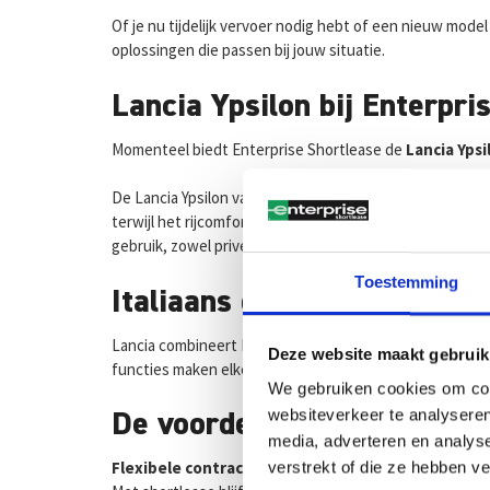
Of je nu tijdelijk vervoer nodig hebt of een nieuw model
oplossingen die passen bij jouw situatie.
Lancia Ypsilon bij Enterpri
Momenteel biedt Enterprise Shortlease de
Lancia Ypsi
De Lancia Ypsilon valt op door zijn verfijnde uitstrali
terwijl het rijcomfort en de rustige wegligging zorgen vo
gebruik, zowel privé als zakelijk.
Toestemming
Italiaans design met dagel
Lancia combineert Italiaans design met comfort en gebru
Deze website maakt gebruik
functies maken elke rit prettig en intuïtief, of je nu do
We gebruiken cookies om cont
websiteverkeer te analyseren
De voordelen van Lancia sh
media, adverteren en analys
Flexibele contracten voor maximale vrijheid
verstrekt of die ze hebben v