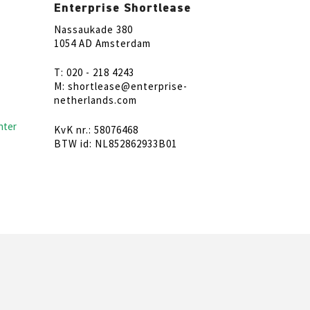
Enterprise Shortlease
Nassaukade 380
1054 AD Amsterdam
T: 020 - 218 4243
M: shortlease@enterprise-
netherlands.com
nter
KvK nr.: 58076468
BTW id: NL852862933B01