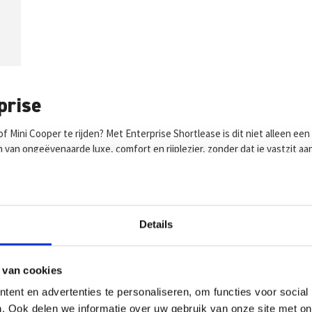
prise
 of Mini Cooper te rijden? Met Enterprise Shortlease is dit niet alleen e
n van ongeëvenaarde luxe, comfort en rijplezier, zonder dat je vastzit aa
lexibele oplossingen die aansluiten bij jouw specifieke wensen. Of het n
rheid en rijplezier in elk model
Details
n om hun betrouwbaarheid, rijplezier en tijdloze designs. Bij Enterpris
 van cookies
 die uitblinkt in rijcomfort en sportiviteit. Perfect voor stadsritten of
ent en advertenties te personaliseren, om functies voor social
. Ook delen we informatie over uw gebruik van onze site met on