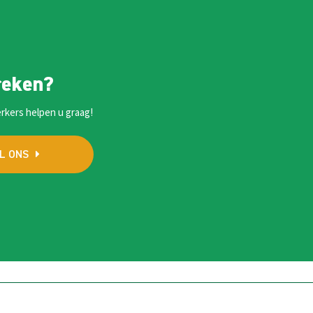
reken?
rkers helpen u graag!
L ONS