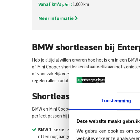
Vanaf km's
:
1.000 km
p/m
Meer informatie
BMW shortleasen bij Enter
Heb je altijd al willen ervaren hoe het is om in een BMW
of Mini Cooper
shortleasen
staat gelijk aan het geniete
of voor zakelijk vervoer, Enterprise Shortlease biedt f
regelen alles zodat jij zorgeloos op pad kunt.
Shortlease BMW: betrouwbaa
Toestemming
BMW en Mini Cooper zijn iconische merken die bekendstaa
perfect passen bij jouw levensstijl, zoals:
Deze website maakt gebruik
BMW 1-serie:
een dynamische en stijlvolle hatchback
We gebruiken cookies om cont
ritten nog aangenamer maken.
websiteverkeer te analyseren