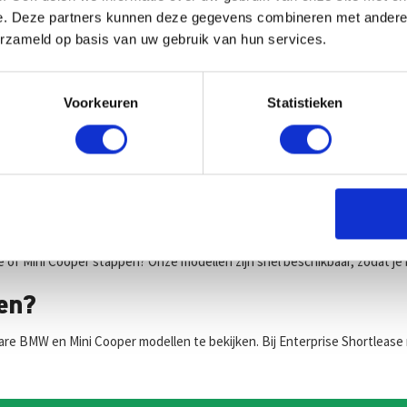
ooper combineert een iconisch design met wendbaarheid en plezier. Ideaa
e. Deze partners kunnen deze gegevens combineren met andere i
erzameld op basis van uw gebruik van hun services.
lexibiliteit en gemak
Voorkeuren
Statistieken
opties die zijn afgestemd op jouw situatie. Of je nu particulier of zakelij
van verzekering en onderhoud tot wegenbelasting en pechhulp. Geen verra
ten die je na één maand dagelijks kunt opzeggen. Ideaal als je nog niet
e of Mini Cooper stappen? Onze modellen zijn snel beschikbaar, zodat je
sen?
are BMW en Mini Cooper modellen te bekijken. Bij Enterprise Shortlease