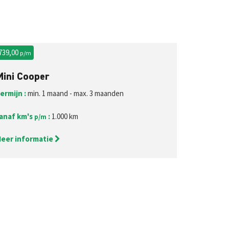
 739,00
p/m
Mini Cooper
ermijn :
min. 1 maand - max. 3 maanden
anaf km's
:
1.000 km
p/m
eer informatie