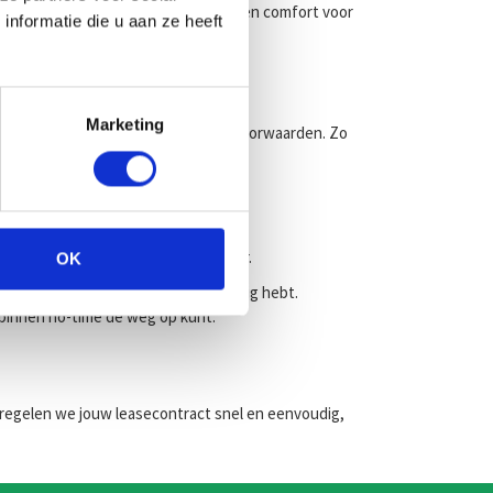
l voor in de stad, met volop ruimte en comfort voor
nformatie die u aan ze heeft
Marketing
k rijdt, wij bieden altijd glasheldere voorwaarden. Zo
ssingen, alleen zorgeloos rijplezier.
OK
 zeker weet hoe lang je een auto nodig hebt.
 binnen no-time de weg op kunt.
 regelen we jouw leasecontract snel en eenvoudig,