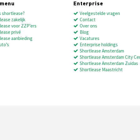
dmenu
Enterprise
s shortlease?
Veelgestelde vragen
lease zakelijk
Contact
lease voor ZZP’ers
Over ons
lease privé
Blog
lease aanbieding
Vacatures
uto’s
Enterprise holdings
Shortlease Amsterdam
Shortlease Amsterdam City Ce
Shortlease Amsterdam Zuidas
Shortlease Maastricht