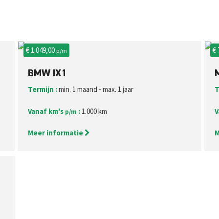
€ 1.049,00
€
p/m
BMW IX1
Termijn :
min. 1 maand - max. 1 jaar
T
Vanaf km's
:
1.000 km
V
p/m
Meer informatie
M