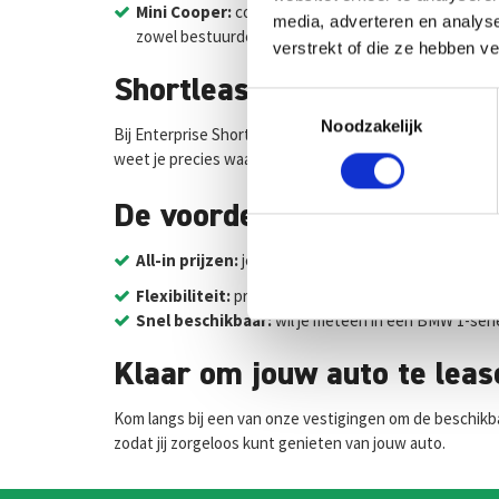
Mini Cooper:
compact, maar vol karakter. De Mini C
media, adverteren en analys
zowel bestuurder als passagiers.
verstrekt of die ze hebben v
Shortlease bij Enterprise: f
Toestemmingsselectie
Noodzakelijk
Bij Enterprise Shortlease profiteer je van flexibele lease
weet je precies waar je aan toe bent.
De voordelen
All-in prijzen:
je maandelijkse bedrag omvat alles, 
Flexibiliteit:
profiteer van kortlopende leasecontrac
Snel beschikbaar:
wil je meteen in een BMW 1-seri
Klaar om jouw auto te lea
Kom langs bij een van onze vestigingen om de beschikb
zodat jij zorgeloos kunt genieten van jouw auto.