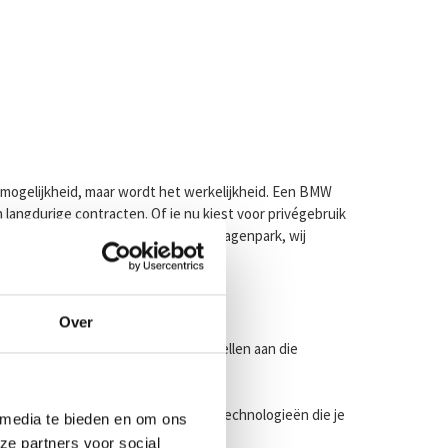
en mogelijkheid, maar wordt het werkelijkheid. Een BMW
n langdurige contracten. Of je nu kiest voor privégebruik
u gaat om één auto of een compleet wagenpark, wij
Over
e Shortlease bieden we allerlei modellen aan die
 langere afstanden, met de nieuwste technologieën die je
 media te bieden en om ons
ze partners voor social