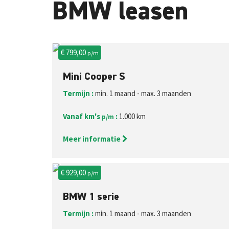
BMW leasen
€ 799,00
p/m
Mini Cooper S
Termijn :
min. 1 maand - max. 3 maanden
Vanaf km's
:
1.000 km
p/m
Meer informatie
€ 929,00
p/m
BMW 1 serie
Termijn :
min. 1 maand - max. 3 maanden