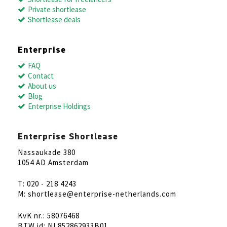
Private shortlease
Shortlease deals
Enterprise
FAQ
Contact
About us
Blog
Enterprise Holdings
Enterprise Shortlease
Nassaukade 380
1054 AD Amsterdam
T: 020 - 218 4243
M: shortlease@enterprise-netherlands.com
KvK nr.: 58076468
BTW id: NL852862933B01