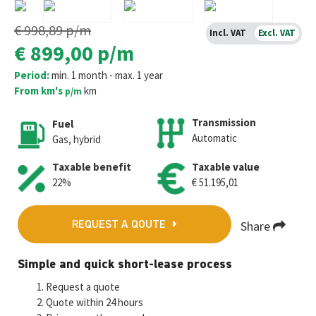
€ 998,89
p/m
Incl. VAT
Excl. VAT
€ 899,00
p/m
Period:
min. 1 month - max. 1 year
From km's
km
p/m
Transmission
Fuel
Automatic
Gas, hybrid
Taxable benefit
Taxable value
22%
€ 51.195,01
Share
REQUEST A QOUTE
Fa
T
E
W
M
Simple and quick short-lease process
ce
wi
m
h
es
Request a quote
b
tt
ai
at
se
Quote within 24 hours