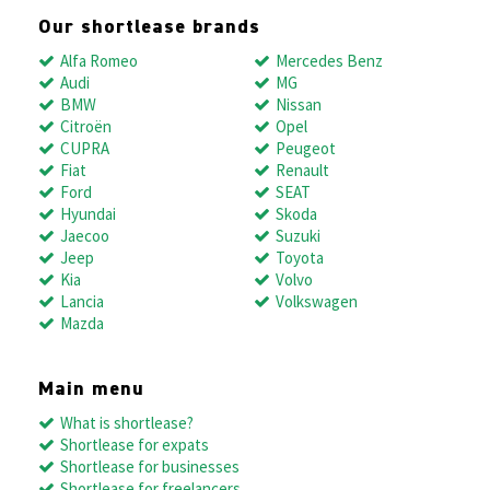
Our shortlease brands
Alfa Romeo
Mercedes Benz
Audi
MG
BMW
Nissan
Citroën
Opel
CUPRA
Peugeot
Fiat
Renault
Ford
SEAT
Hyundai
Skoda
Jaecoo
Suzuki
Jeep
Toyota
Kia
Volvo
Lancia
Volkswagen
Mazda
Main menu
What is shortlease?
Shortlease for expats
Shortlease for businesses
Shortlease for freelancers