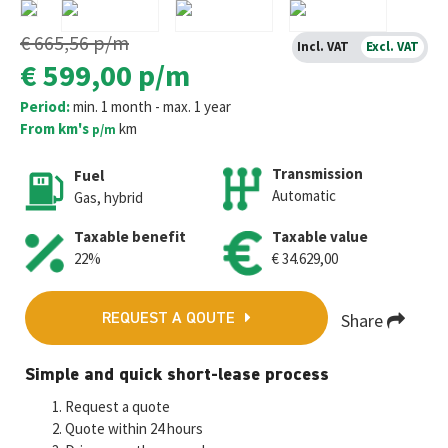
€ 665,56
p/m
Incl. VAT
Excl. VAT
€ 599,00
p/m
Period:
min. 1 month - max. 1 year
From km's
km
p/m
Transmission
Fuel
Automatic
Gas, hybrid
Taxable benefit
Taxable value
22%
€ 34.629,00
Share
REQUEST A QOUTE
Fa
T
E
W
M
Simple and quick short-lease process
ce
wi
m
h
es
Request a quote
b
tt
ai
at
se
Quote within 24 hours