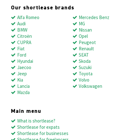
Our shortlease brands
Alfa Romeo
Mercedes Benz
Audi
MG
BMW
Nissan
Citroën
Opel
CUPRA
Peugeot
Fiat
Renault
Ford
SEAT
Hyundai
Skoda
Jaecoo
Suzuki
Jeep
Toyota
Kia
Volvo
Lancia
Volkswagen
Mazda
Main menu
What is shortlease?
Shortlease for expats
Shortlease for businesses
Shortlease for freelancers