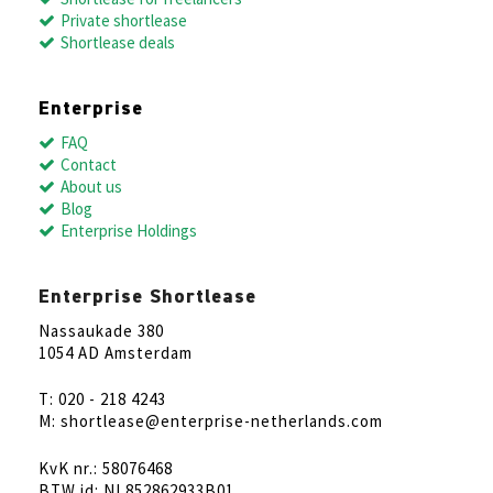
Private shortlease
Shortlease deals
Enterprise
FAQ
Contact
About us
Blog
Enterprise Holdings
Enterprise Shortlease
Nassaukade 380
1054 AD Amsterdam
T: 020 - 218 4243
M: shortlease@enterprise-netherlands.com
KvK nr.: 58076468
BTW id: NL852862933B01