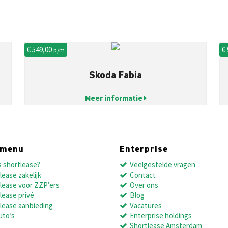
€ 549,00
€
p/m
Skoda Fabia
Meer informatie
dmenu
Enterprise
s shortlease?
Veelgestelde vragen
lease zakelijk
Contact
lease voor ZZP’ers
Over ons
lease privé
Blog
lease aanbieding
Vacatures
uto’s
Enterprise holdings
Shortlease Amsterdam