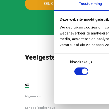
Toestemming
BEL ONS
MAI
Deze website maakt gebruik
We gebruiken cookies om cont
websiteverkeer te analyseren
media, adverteren en analys
verstrekt of die ze hebben v
Toestemmingsselectie
Veelgestelde vragen
Noodzakelijk
Search
FAQ
All
Algemeen
Schade/onderhoud