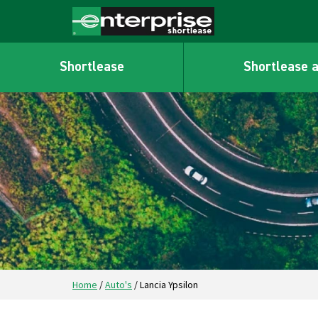
Shortlease
Shortlease 
Home
/
Auto's
/
Lancia Ypsilon