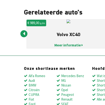
Gerelateerde auto's
€ 989,00
p/m
Volvo XC40
Meer informatie
Onze shortlease merken
Hoof
Alfa Romeo
Mercedes Benz
Wat i
Audi
MG
Short
BMW
Nissan
Short
Citroën
Opel
Short
CUPRA
Peugeot
Short
Fiat
Renault
Alle a
Ford
SEAT