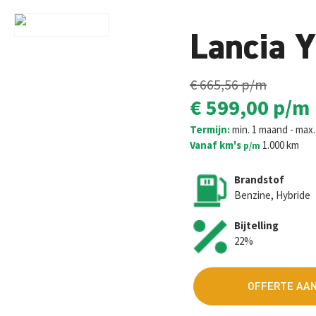
Lancia Y
€ 665,56
p/m
€ 599,00
p/m
Termijn:
min. 1 maand - max. 
Vanaf km's
1.000 km
p/m
Brandstof
Benzine, Hybride
Bijtelling
22%
OFFERTE AA