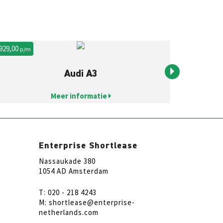
 929,00
€ 985,00
p/m
p/m
Audi A3
Meer informatie
Enterprise Shortlease
Nassaukade 380
1054 AD Amsterdam
T: 020 - 218 4243
M: shortlease@enterprise-
netherlands.com