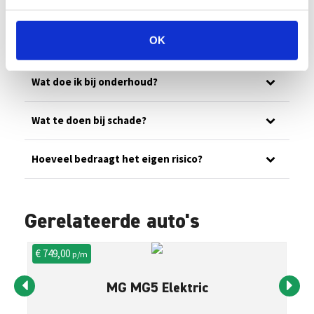
Ons wagenpark
OK
Wat is jullie noodnummer?
Wat doe ik bij onderhoud?
Wat te doen bij schade?
Hoeveel bedraagt het eigen risico?
Gerelateerde auto's
€ 749,00
€ 
p/m
MG MG5 Elektric