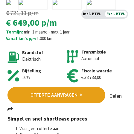
€ 721,11
p/m
Incl. BTW.
Excl. BTW.
€ 649,00
p/m
Termijn:
min. 1 maand - max. 1 jaar
Vanaf km's
1.000 km
p/m
Transmissie
Brandstof
Automaat
Elektrisch
Bijtelling
Fiscale waarde
16%
€ 38.788,00
Delen
OFFERTE AANVRAGEN
Fa
T
E
W
M
Simpel en snel shortlease proces
ce
wi
m
h
es
Vraag een offerte aan