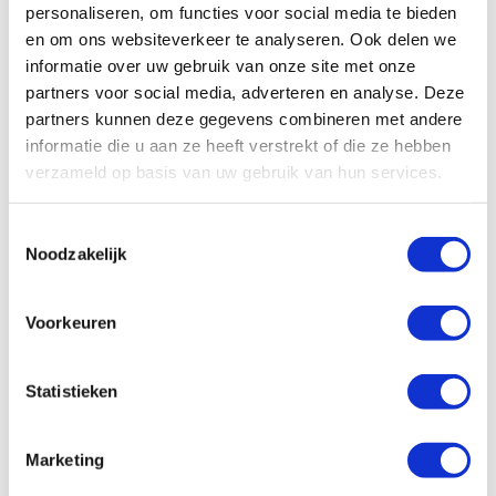
personaliseren, om functies voor social media te bieden
All
Algemeen
Schade/onderhoud
en om ons websiteverkeer te analyseren. Ook delen we
informatie over uw gebruik van onze site met onze
Ons wagenpark
Financieel
Vragen vooraf
partners voor social media, adverteren en analyse. Deze
partners kunnen deze gegevens combineren met andere
Facturatie
informatie die u aan ze heeft verstrekt of die ze hebben
verzameld op basis van uw gebruik van hun services.
Wat zijn de administratieve kosten?
Toestemmingsselectie
Noodzakelijk
Hoe kan ik zelf de factuur betalen?
Hoe werkt facturatie bij Enterprise
Voorkeuren
Shortlease?
Is er een borg van toepassing?
Statistieken
Hoe controleren jullie de eindfactuur?
Marketing