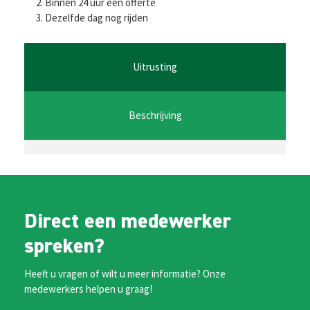
b
tt
ai
at
se
Binnen 24 uur een offerte
Dezelfde dag nog rijden
o
er
l
sA
n
o
p
ge
k
p
r
Uitrusting
Beschrijving
Direct een medewerker
spreken?
Heeft u vragen of wilt u meer informatie? Onze
medewerkers helpen u graag!