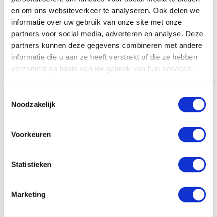
en om ons websiteverkeer te analyseren. Ook delen we
informatie over uw gebruik van onze site met onze
All
Algemeen
Schade/onderhoud
partners voor social media, adverteren en analyse. Deze
partners kunnen deze gegevens combineren met andere
Ons wagenpark
Financieel
Vragen vooraf
informatie die u aan ze heeft verstrekt of die ze hebben
verzameld op basis van uw gebruik van hun services.
Facturatie
Toestemmingsselectie
Wat zijn de administratieve kosten?
Noodzakelijk
Hoe kan ik zelf de factuur betalen?
Voorkeuren
Hoe werkt facturatie bij Enterprise
Shortlease?
Statistieken
Is er een borg van toepassing?
Marketing
Hoe controleren jullie de eindfactuur?