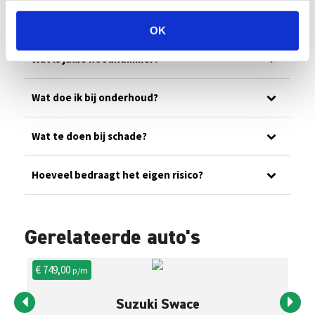
Ons wagenpark
OK
Wat is jullie noodnummer?
Wat doe ik bij onderhoud?
Wat te doen bij schade?
Hoeveel bedraagt het eigen risico?
Gerelateerde auto's
€ 749,00
€ 
p/m
Suzuki Swace