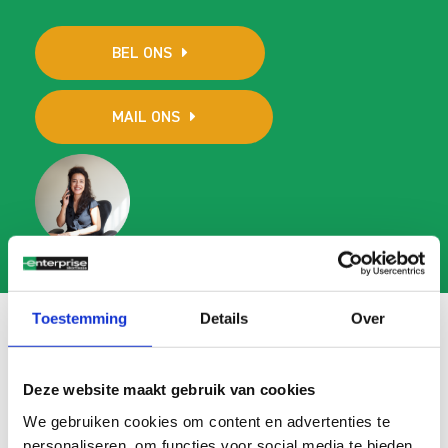
BEL ONS
MAIL ONS
Toestemming
Details
Over
Veelgestelde vragen
Deze website maakt gebruik van cookies
We gebruiken cookies om content en advertenties te
Search
personaliseren, om functies voor social media te bieden
FAQ