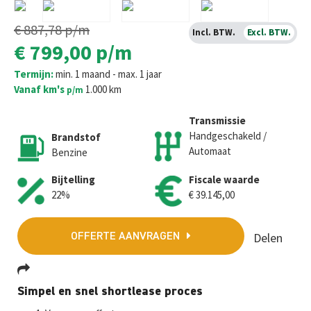
€ 887,78
p/m
Incl. BTW.
Excl. BTW.
€ 799,00
p/m
Termijn:
min. 1 maand - max. 1 jaar
Vanaf km's
1.000 km
p/m
Transmissie
Handgeschakeld /
Brandstof
Automaat
Benzine
Bijtelling
Fiscale waarde
22%
€ 39.145,00
Delen
OFFERTE AANVRAGEN
Fa
T
E
W
M
Simpel en snel shortlease proces