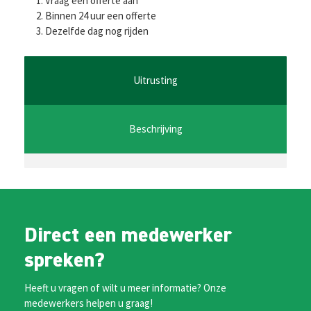
Vraag een offerte aan
b
tt
ai
at
se
Binnen 24 uur een offerte
Dezelfde dag nog rijden
o
er
l
sA
n
o
p
ge
k
p
r
Uitrusting
Beschrijving
Direct een medewerker
spreken?
Heeft u vragen of wilt u meer informatie? Onze
medewerkers helpen u graag!