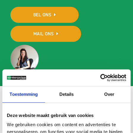
BEL ONS
MAIL ONS
Toestemming
Details
Over
Veelgestelde vragen
Deze website maakt gebruik van cookies
We gebruiken cookies om content en advertenties te
Search
FAQ
personaliseren, om functies voor social media te bieden