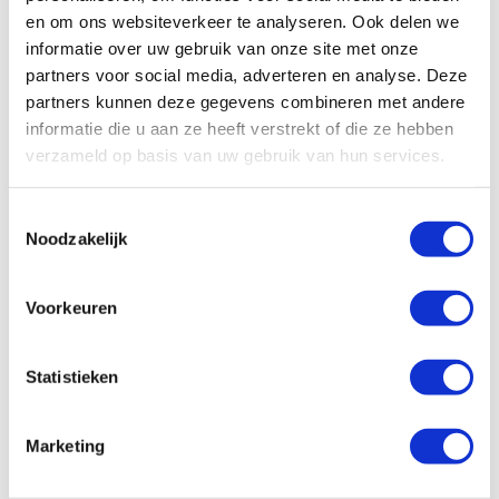
en om ons websiteverkeer te analyseren. Ook delen we
informatie over uw gebruik van onze site met onze
All
Algemeen
Schade/onderhoud
partners voor social media, adverteren en analyse. Deze
partners kunnen deze gegevens combineren met andere
Ons wagenpark
Financieel
Vragen vooraf
informatie die u aan ze heeft verstrekt of die ze hebben
verzameld op basis van uw gebruik van hun services.
Facturatie
Toestemmingsselectie
Wat zijn de administratieve kosten?
Noodzakelijk
Hoe kan ik zelf de factuur betalen?
Voorkeuren
Hoe werkt facturatie bij Enterprise
Shortlease?
Statistieken
Is er een borg van toepassing?
Marketing
Hoe controleren jullie de eindfactuur?