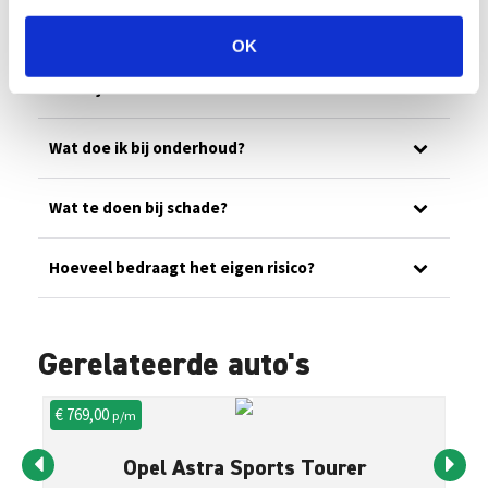
Ons wagenpark
OK
Wat is jullie noodnummer?
Wat doe ik bij onderhoud?
Wat te doen bij schade?
Hoeveel bedraagt het eigen risico?
Gerelateerde auto's
€ 769,00
€ 
p/m
Opel Astra Sports Tourer