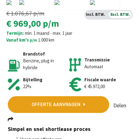
€ 1.076,67
p/m
Incl. BTW.
Excl. BTW.
€ 969,00
p/m
Termijn:
min. 1 maand - max. 1 jaar
Vanaf km's
1.000 km
p/m
Brandstof
Transmissie
Benzine, plug in
Automaat
hybride
Bijtelling
Fiscale waarde
22%
€ 45.972,00
Delen
OFFERTE AANVRAGEN
Fa
T
E
W
M
Simpel en snel shortlease proces
ce
wi
m
h
es