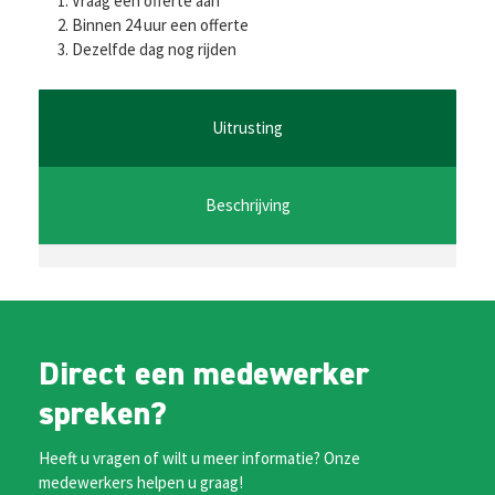
Vraag een offerte aan
b
tt
ai
at
se
Binnen 24 uur een offerte
Dezelfde dag nog rijden
o
er
l
sA
n
o
p
ge
k
p
r
Uitrusting
Beschrijving
Direct een medewerker
spreken?
Heeft u vragen of wilt u meer informatie? Onze
medewerkers helpen u graag!