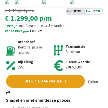
€ 1.443,33
p/m
Incl. BTW.
Excl. BTW.
€ 1.299,00
p/m
Termijn:
min. 1 maand - max. 3 maanden
Vanaf km's
1.000 km
p/m
Brandstof
Transmissie
Benzine, plug in
Automaat
hybride
Bijtelling
Fiscale waarde
22%
€ 81.525,00
Delen
OFFERTE AANVRAGEN
Fa
T
E
W
M
Simpel en snel shortlease proces
ce
wi
m
h
es