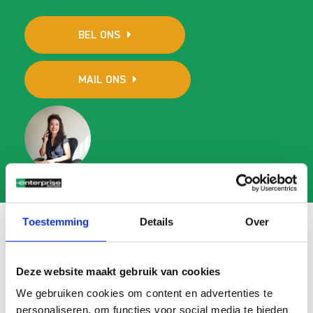
BEL ONS
MAIL ONS
Toestemming
Details
Over
Veelgestelde vragen
Deze website maakt gebruik van cookies
We gebruiken cookies om content en advertenties te
Search
FAQ
personaliseren, om functies voor social media te bieden