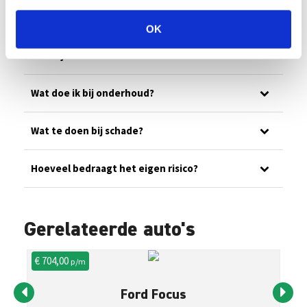
Ons wagenpark
OK
Wat is jullie noodnummer?
Wat doe ik bij onderhoud?
Wat te doen bij schade?
Hoeveel bedraagt het eigen risico?
Gerelateerde auto's
€ 704,00
€ 
p/m
Ford Focus