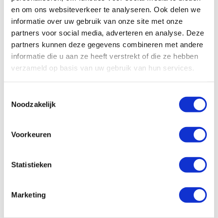
en om ons websiteverkeer te analyseren. Ook delen we
informatie over uw gebruik van onze site met onze
All
Algemeen
Schade/onderhoud
partners voor social media, adverteren en analyse. Deze
partners kunnen deze gegevens combineren met andere
Ons wagenpark
Financieel
Vragen vooraf
informatie die u aan ze heeft verstrekt of die ze hebben
verzameld op basis van uw gebruik van hun services.
Facturatie
Toestemmingsselectie
Wat zijn de administratieve kosten?
Noodzakelijk
Hoe kan ik zelf de factuur betalen?
Voorkeuren
Hoe werkt facturatie bij Enterprise
Shortlease?
Statistieken
Is er een borg van toepassing?
Marketing
Hoe controleren jullie de eindfactuur?