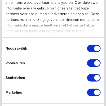
en om ons websiteverkeer te analyseren. Ook delen we
informatie over uw gebruik van onze site met onze
All
Algemeen
Schade/onderhoud
partners voor social media, adverteren en analyse. Deze
Ons wagenpark
Financieel
Vragen vooraf
partners kunnen deze gegevens combineren met andere
informatie die u aan ze heeft verstrekt of die ze hebben
Facturatie
verzameld op basis van uw gebruik van hun services.
Wat zijn de administratieve kosten?
Toestemmingsselectie
Noodzakelijk
Hoe kan ik zelf de factuur betalen?
Voorkeuren
Hoe werkt facturatie bij Enterprise
Shortlease?
Statistieken
Is er een borg van toepassing?
Marketing
Hoe controleren jullie de eindfactuur?