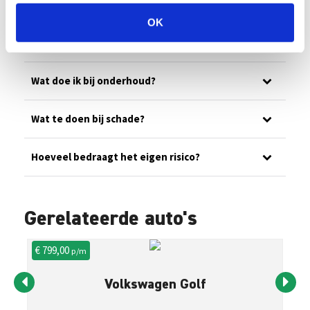
Ons wagenpark
OK
Wat is jullie noodnummer?
Wat doe ik bij onderhoud?
Wat te doen bij schade?
Hoeveel bedraagt het eigen risico?
Gerelateerde auto's
€ 799,00
€ 
p/m
Volkswagen Golf