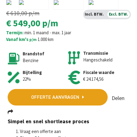
€ 610,00
p/m
Incl. BTW.
Excl. BTW.
€ 549,00
p/m
Termijn:
min. 1 maand - max. 1 jaar
Vanaf km's
1.000 km
p/m
Transmissie
Brandstof
Hangeschakeld
Benzine
Bijtelling
Fiscale waarde
22%
€ 24.174,56
Delen
OFFERTE AANVRAGEN
Fa
T
E
W
M
Simpel en snel shortlease proces
ce
wi
m
h
es
Vraag een offerte aan