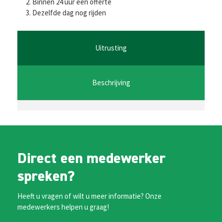
b
tt
ai
at
se
Binnen 24 uur een offerte
Dezelfde dag nog rijden
o
er
l
sA
n
o
p
ge
k
p
r
Uitrusting
Beschrijving
Direct een medewerker
spreken?
Heeft u vragen of wilt u meer informatie? Onze
medewerkers helpen u graag!