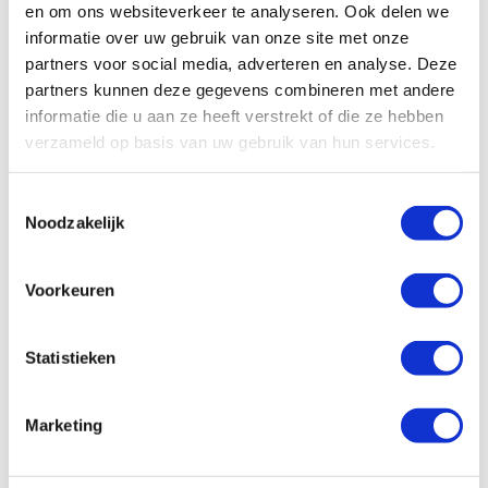
en om ons websiteverkeer te analyseren. Ook delen we
informatie over uw gebruik van onze site met onze
All
Algemeen
Schade/onderhoud
partners voor social media, adverteren en analyse. Deze
Ons wagenpark
Financieel
Vragen vooraf
partners kunnen deze gegevens combineren met andere
informatie die u aan ze heeft verstrekt of die ze hebben
Facturatie
verzameld op basis van uw gebruik van hun services.
Wat zijn de administratieve kosten?
Toestemmingsselectie
Noodzakelijk
Hoe kan ik zelf de factuur betalen?
Voorkeuren
Hoe werkt facturatie bij Enterprise
Shortlease?
Statistieken
Is er een borg van toepassing?
Marketing
Hoe controleren jullie de eindfactuur?