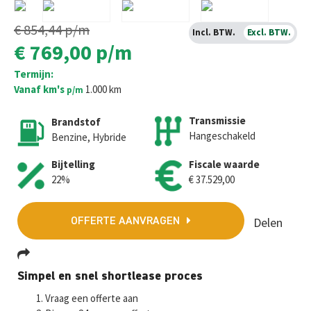
€ 854,44
p/m
Incl. BTW.
Excl. BTW.
€ 769,00
p/m
Termijn:
Vanaf km's
1.000 km
p/m
Transmissie
Brandstof
Hangeschakeld
Benzine, Hybride
Bijtelling
Fiscale waarde
22%
€ 37.529,00
Delen
OFFERTE AANVRAGEN
Fa
T
E
W
M
Simpel en snel shortlease proces
ce
wi
m
h
es
Vraag een offerte aan