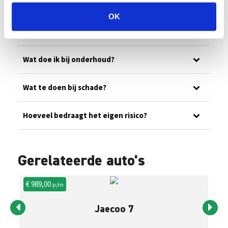
Ons wagenpark
OK
Wat is jullie noodnummer?
Wat doe ik bij onderhoud?
Wat te doen bij schade?
Hoeveel bedraagt het eigen risico?
Gerelateerde auto's
€ 989,00
€ 
p/m
Jaecoo 7