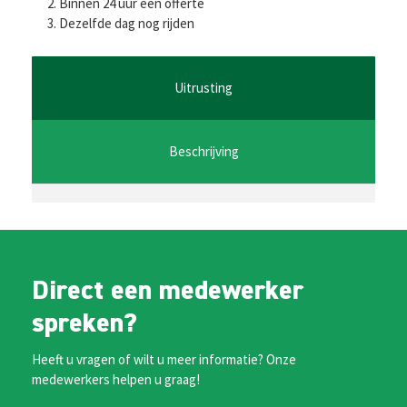
b
tt
ai
at
se
Binnen 24 uur een offerte
Dezelfde dag nog rijden
o
er
l
sA
n
o
p
ge
k
p
r
Uitrusting
Beschrijving
Direct een medewerker
spreken?
Heeft u vragen of wilt u meer informatie? Onze
medewerkers helpen u graag!