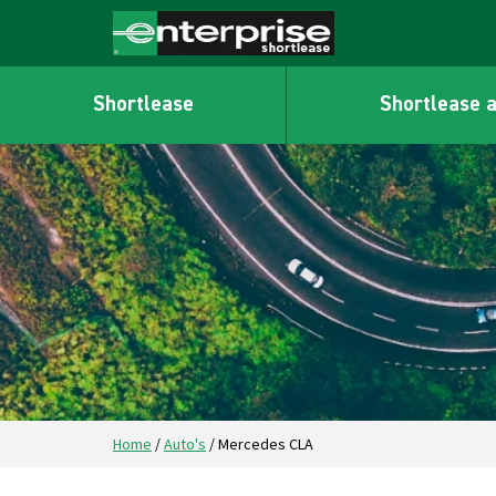
Shortlease
Shortlease 
Home
/
Auto's
/
Mercedes CLA