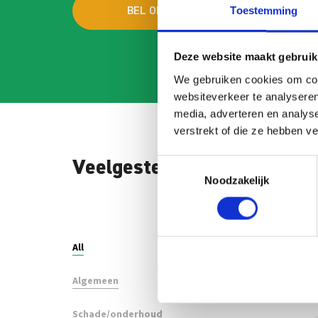
Toestemming
BEL ONS
MAI
Deze website maakt gebruik
We gebruiken cookies om cont
websiteverkeer te analyseren
media, adverteren en analys
verstrekt of die ze hebben v
Toestemmingsselectie
Veelgestelde vragen
Noodzakelijk
Search
FAQ
All
Algemeen
Schade/onderhoud