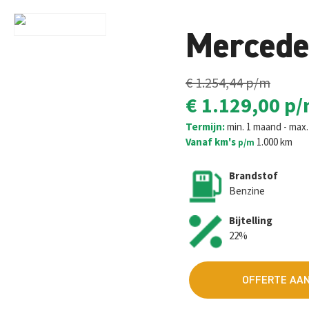
Mercede
€ 1.254,44
p/m
€ 1.129,00
p/
Termijn:
min. 1 maand - max
Vanaf km's
1.000 km
p/m
Brandstof
Benzine
Bijtelling
22%
OFFERTE AA