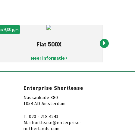
 679,00
€ 479,00
p/m
p/m
Fiat 500X
Meer informatie
Enterprise Shortlease
Nassaukade 380
1054 AD Amsterdam
T: 020 - 218 4243
M: shortlease@enterprise-
netherlands.com