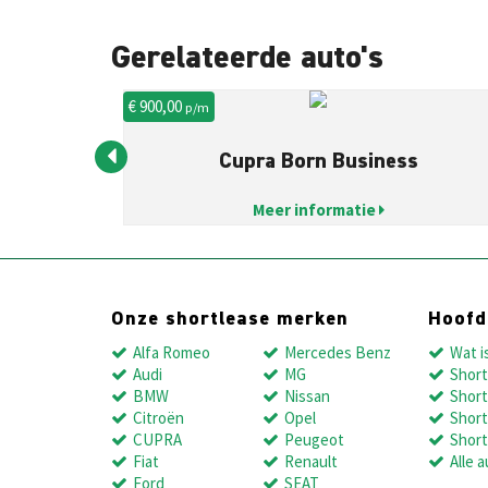
Gerelateerde auto's
€ 900,00
p/m
Cupra Born Business
Meer informatie
Onze shortlease merken
Hoof
Alfa Romeo
Mercedes Benz
Wat i
Audi
MG
Short
BMW
Nissan
Short
Citroën
Opel
Short
CUPRA
Peugeot
Short
Fiat
Renault
Alle a
Ford
SEAT