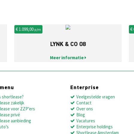
€ 1.099,00
€
p/m
LYNK & CO 08
Meer informatie
dmenu
Enterprise
s shortlease?
Veelgestelde vragen
lease zakelijk
Contact
lease voor ZZP’ers
Over ons
lease privé
Blog
lease aanbieding
Vacatures
uto’s
Enterprise holdings
Shortlease Amsterdam