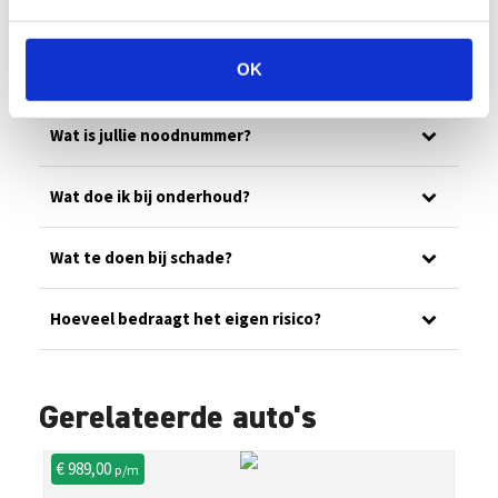
Hoe controleren jullie de eindfactuur?
OK
Ons wagenpark
Wat is jullie noodnummer?
Wat doe ik bij onderhoud?
Wat te doen bij schade?
Hoeveel bedraagt het eigen risico?
Gerelateerde auto's
€ 989,00
€ 
p/m