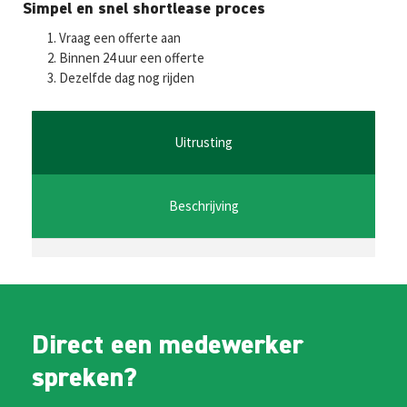
Fa
T
E
W
M
Simpel en snel shortlease proces
ce
wi
m
h
es
Vraag een offerte aan
b
tt
ai
at
se
Binnen 24 uur een offerte
Dezelfde dag nog rijden
o
er
l
sA
n
o
p
ge
k
p
r
Uitrusting
Beschrijving
Direct een medewerker
spreken?