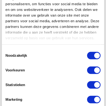
Search
personaliseren, om functies voor social media te bieden
FAQ
en om ons websiteverkeer te analyseren. Ook delen we
informatie over uw gebruik van onze site met onze
partners voor social media, adverteren en analyse. Deze
All
Algemeen
Schade/onderhoud
partners kunnen deze gegevens combineren met andere
informatie die u aan ze heeft verstrekt of die ze hebben
Ons wagenpark
Financieel
Vragen vooraf
verzameld op basis van uw gebruik van hun services.
Facturatie
Toestemmingsselectie
Noodzakelijk
Wat zijn de administratieve kosten?
Hoe kan ik zelf de factuur betalen?
Voorkeuren
Hoe werkt facturatie bij Enterprise
Shortlease?
Statistieken
Is er een borg van toepassing?
Marketing