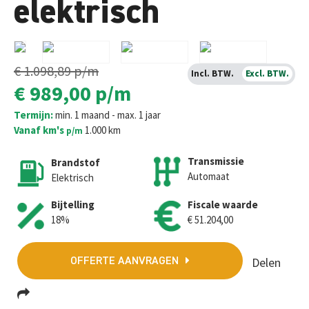
elektrisch
€ 1.098,89
p/m
Incl. BTW.
Excl. BTW.
€ 989,00
p/m
Termijn:
min. 1 maand - max. 1 jaar
Vanaf km's
1.000 km
p/m
Transmissie
Brandstof
Automaat
Elektrisch
Bijtelling
Fiscale waarde
18%
€ 51.204,00
Delen
OFFERTE AANVRAGEN