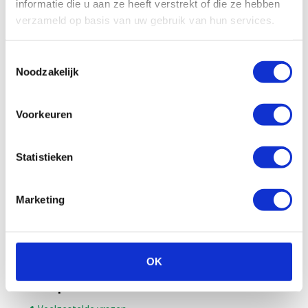
informatie die u aan ze heeft verstrekt of die ze hebben
CUPRA
Peugeot
Fiat
Renault
verzameld op basis van uw gebruik van hun services.
Ford
SEAT
Hyundai
Skoda
Toestemmingsselectie
Jaecoo
Suzuki
Noodzakelijk
Jeep
Toyota
Kia
Volvo
Lancia
Volkswagen
Voorkeuren
Mazda
Hoofdmenu
Statistieken
Wat is shortlease?
Shortlease zakelijk
Marketing
Shortlease voor ZZP’ers
Shortlease privé
Shortlease aanbieding
Alle auto’s
OK
Enterprise