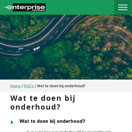
Home
/
FAQ's
/
Wat te doen bij onderhoud?
Wat te doen bij
WAT
TE
onderhoud?
DOEN
BIJ
Wat te doen bij onderhoud?
ONDERHOUD?