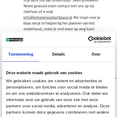
Is je auto toe aan onderhoud? Geen probleem!
Neem gewoon even contact met ons op via
telefoon of e-mail:
info@enterpriseshortlease.nl
. We staan voor je
klaar om je te helpen bij het plannen van het
onderhoud, zodat je snel weer op weg kunt.
Wanneer je een afspraak maakt voor een
onderhoudsbeurt, zullen we de onderhoudstijd
tot een minimum beperken zodat jij weer snel
Toestemming
Details
Over
de weg op kunt.
Deze website maakt gebruik van cookies
We gebruiken cookies om content en advertenties te
personaliseren, om functies voor social media te bieden
Onze shortlease merken
en om ons websiteverkeer te analyseren. Ook delen we
Alfa Romeo
Mercedes Benz
informatie over uw gebruik van onze site met onze
Audi
MG
partners voor social media, adverteren en analyse. Deze
BMW
Nissan
partners kunnen deze gegevens combineren met andere
Citroën
Opel