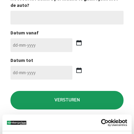
de auto?
Datum vanaf
DD
dash
Datum tot
MM
dash
JJJJ
DD
dash
CAPTCHA
MM
dash
JJJJ