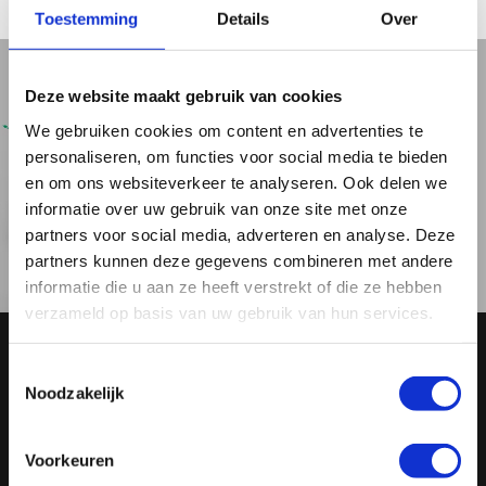
Toestemming
Details
Over
Deze website maakt gebruik van cookies
We gebruiken cookies om content en advertenties te
personaliseren, om functies voor social media te bieden
en om ons websiteverkeer te analyseren. Ook delen we
informatie over uw gebruik van onze site met onze
partners voor social media, adverteren en analyse. Deze
partners kunnen deze gegevens combineren met andere
informatie die u aan ze heeft verstrekt of die ze hebben
verzameld op basis van uw gebruik van hun services.
Toestemmingsselectie
Hoe vraag je een offerte
Noodzakelijk
aan?
Voorkeuren
Vul het formulier in:
neem contact op via het