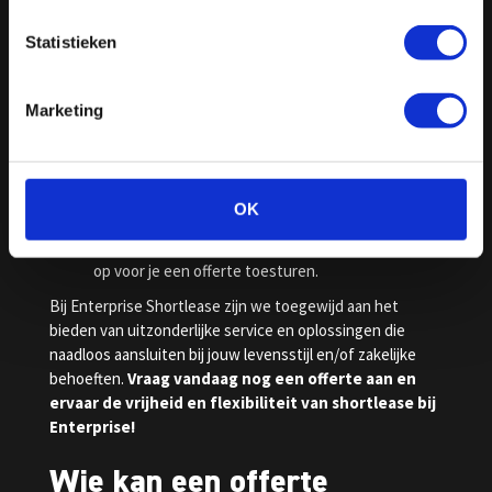
bovenstaande formulier, bel ons op
020 – 218 4243
of bezoek een van onze vestigingen in
Statistieken
Amsterdam
of
Maastricht
.
Beschrijf jouw behoeften:
vertel ons over je
mobiliteitsbehoeften, de gewenste leaseperiode
Marketing
en jouw voorkeursvoertuig.
Ontvang je persoonlijke offerte:
ons team zal
een offerte opstellen die is afgestemd op jouw
specifieke vereisten. Je ontvangt binnen enkele
OK
werkdagen bericht van ons. Als we vragen hebben
over jouw wensen nemen we eerst contact met je
op voor je een offerte toesturen.
Bij Enterprise Shortlease zijn we toegewijd aan het
bieden van uitzonderlijke service en oplossingen die
naadloos aansluiten bij jouw levensstijl en/of zakelijke
behoeften.
Vraag vandaag nog een offerte aan en
ervaar de vrijheid en flexibiliteit van shortlease bij
Enterprise!
Wie kan een offerte