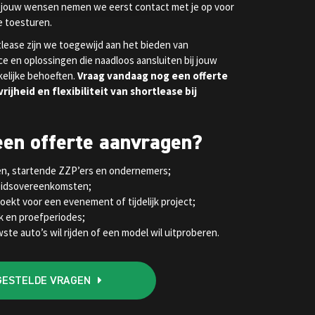
 jouw wensen nemen we eerst contact met je op voor
e toesturen.
tlease zijn we toegewijd aan het bieden van
ice en oplossingen die naadloos aansluiten bij jouw
akelijke behoeften.
Vraag vandaag nog een offerte
rijheid en flexibiliteit van shortlease bij
een offerte aanvragen?
ren, startende ZZP’ers en ondernemers;
rbeidsovereenkomsten;
zoekt voor een evenement of tijdelijk project;
k en proefperiodes;
uwste auto’s wil rijden of een model wil uitproberen.
GESTELDE VRAGEN