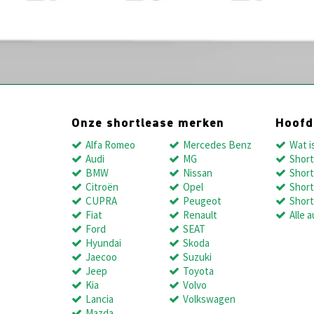
Onze shortlease merken
Hoof
Alfa Romeo
Mercedes Benz
Wat i
Audi
MG
Short
BMW
Nissan
Short
Citroën
Opel
Short
CUPRA
Peugeot
Short
Fiat
Renault
Alle a
Ford
SEAT
Hyundai
Skoda
Jaecoo
Suzuki
Jeep
Toyota
Kia
Volvo
Lancia
Volkswagen
Mazda