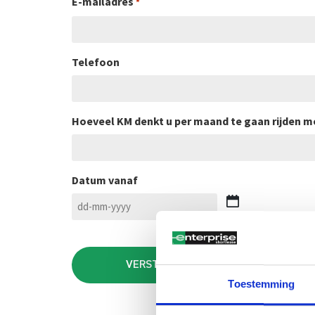
E-mailadres
*
Telefoon
Hoeveel KM denkt u per maand te gaan rijden m
Datum vanaf
DD
dash
CAPTCHA
MM
dash
JJJJ
Toestemming