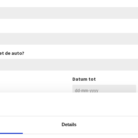
et de auto?
Datum tot
DD
dash
MM
dash
JJJJ
Details