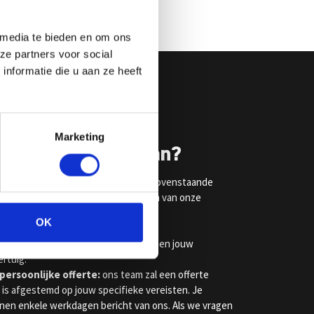
 media te bieden en om ons
ze partners voor social
nformatie die u aan ze heeft
Marketing
 je een offerte aan?
ulier in:
neem contact op via het bovenstaande
l ons op
020 – 218 4243
of bezoek een van onze
in
Amsterdam
of
Maastricht
.
OK
ouw behoeften:
vertel ons over je
ehoeften, de gewenste leaseperiode en jouw
rtuig.
persoonlijke offerte:
ons team zal een offerte
e is afgestemd op jouw specifieke vereisten. Je
nen enkele werkdagen bericht van ons. Als we vragen