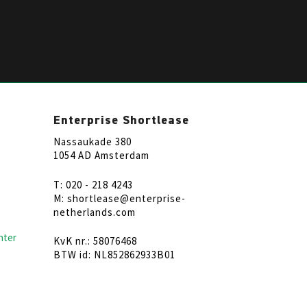
Enterprise Shortlease
Nassaukade 380
1054 AD Amsterdam
T: 020 - 218 4243
M: shortlease@enterprise-
netherlands.com
nter
KvK nr.: 58076468
BTW id: NL852862933B01