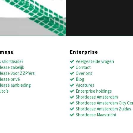
dmenu
Enterprise
s shortlease?
Veelgestelde vragen
lease zakelijk
Contact
lease voor ZZP’ers
Over ons
lease privé
Blog
lease aanbieding
Vacatures
uto’s
Enterprise holdings
Shortlease Amsterdam
Shortlease Amsterdam City Ce
Shortlease Amsterdam Zuidas
Shortlease Maastricht