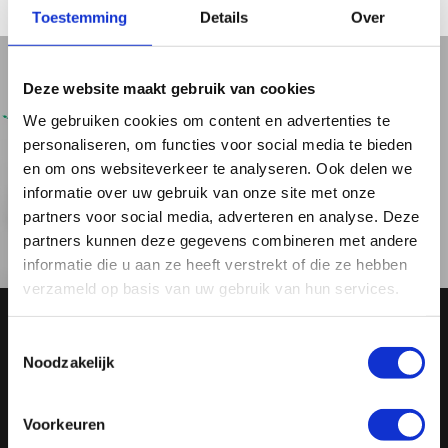
Toestemming
Details
Over
Deze website maakt gebruik van cookies
We gebruiken cookies om content en advertenties te
personaliseren, om functies voor social media te bieden
en om ons websiteverkeer te analyseren. Ook delen we
informatie over uw gebruik van onze site met onze
partners voor social media, adverteren en analyse. Deze
partners kunnen deze gegevens combineren met andere
informatie die u aan ze heeft verstrekt of die ze hebben
verzameld op basis van uw gebruik van hun services.
Toestemmingsselectie
Hoe vraag je een offerte
Noodzakelijk
aan?
Voorkeuren
Vul het formulier in:
neem contact op via het