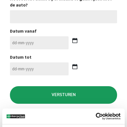
de auto?
Datum vanaf
DD
dash
Datum tot
MM
dash
JJJJ
DD
dash
CAPTCHA
MM
dash
JJJJ