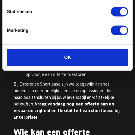
bovenstaande formulier, bel ons op
020 – 218 4243
of bezoek een van onze vestigingen in
Statistieken
Amsterdam
of
Maastricht
.
Beschrijf jouw behoeften:
vertel ons over je
mobiliteitsbehoeften, de gewenste leaseperiode
Marketing
en jouw voorkeursvoertuig.
Ontvang je persoonlijke offerte:
ons team zal
een offerte opstellen die is afgestemd op jouw
specifieke vereisten. Je ontvangt binnen enkele
OK
werkdagen bericht van ons. Als we vragen hebben
over jouw wensen nemen we eerst contact met je
op voor je een offerte toesturen.
Bij Enterprise Shortlease zijn we toegewijd aan het
bieden van uitzonderlijke service en oplossingen die
naadloos aansluiten bij jouw levensstijl en/of zakelijke
behoeften.
Vraag vandaag nog een offerte aan en
ervaar de vrijheid en flexibiliteit van shortlease bij
Enterprise!
Wie kan een offerte