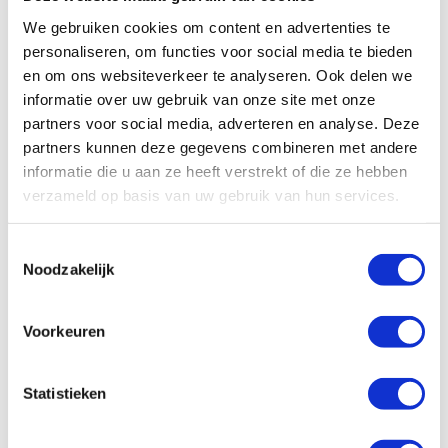
We gebruiken cookies om content en advertenties te
Veelgestelde vragen
personaliseren, om functies voor social media te bieden
en om ons websiteverkeer te analyseren. Ook delen we
Search
informatie over uw gebruik van onze site met onze
FAQ
partners voor social media, adverteren en analyse. Deze
partners kunnen deze gegevens combineren met andere
All
Algemeen
Schade/onderhoud
informatie die u aan ze heeft verstrekt of die ze hebben
verzameld op basis van uw gebruik van hun services.
Ons wagenpark
Financieel
Vragen vooraf
Toestemmingsselectie
Facturatie
Noodzakelijk
Wat zijn de administratieve kosten?
Voorkeuren
Hoe kan ik zelf de factuur betalen?
Statistieken
Hoe werkt facturatie bij Enterprise
Shortlease?