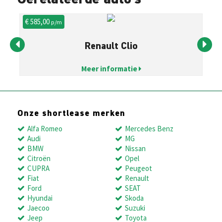
€ 585,00
€ 
p/m
Renault Clio
Meer informatie
Onze shortlease merken
Alfa Romeo
Mercedes Benz
Audi
MG
BMW
Nissan
Citroën
Opel
CUPRA
Peugeot
Fiat
Renault
Ford
SEAT
Hyundai
Skoda
Jaecoo
Suzuki
Jeep
Toyota