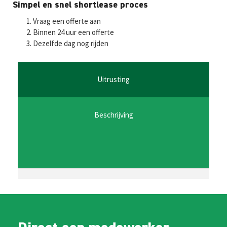
Fa
T
E
W
M
Simpel en snel shortlease proces
ce
wi
m
h
es
Vraag een offerte aan
b
tt
ai
at
se
Binnen 24 uur een offerte
Dezelfde dag nog rijden
o
er
l
sA
n
o
p
ge
k
p
r
Uitrusting
Beschrijving