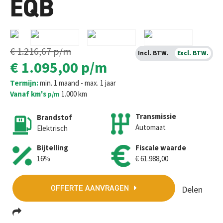
EQB
€ 1.216,67
p/m
Incl. BTW.
Excl. BTW.
€ 1.095,00
p/m
Termijn:
min. 1 maand - max. 1 jaar
Vanaf km's
1.000 km
p/m
Transmissie
Brandstof
Automaat
Elektrisch
Bijtelling
Fiscale waarde
16%
€ 61.988,00
Delen
OFFERTE AANVRAGEN