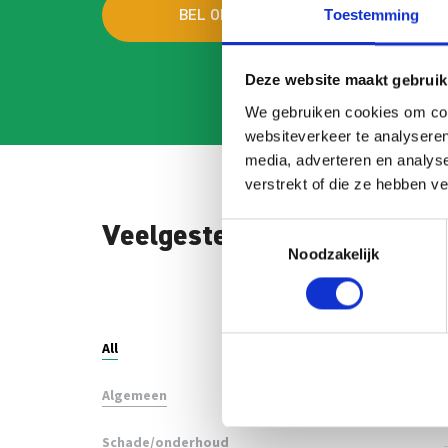
Toestemming
BEL ONS
MAI
Deze website maakt gebruik
We gebruiken cookies om cont
websiteverkeer te analyseren
media, adverteren en analys
verstrekt of die ze hebben v
Toestemmingsselectie
Veelgestelde vragen
Noodzakelijk
Search
FAQ
All
Algemeen
Schade/onderhoud