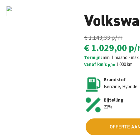
Volkswa
€ 1.143,33
p/m
€ 1.029,00
p/
Termijn:
min. 1 maand - max
Vanaf km's
1.000 km
p/m
Brandstof
Benzine, Hybride
Bijtelling
22%
OFFERTE AA