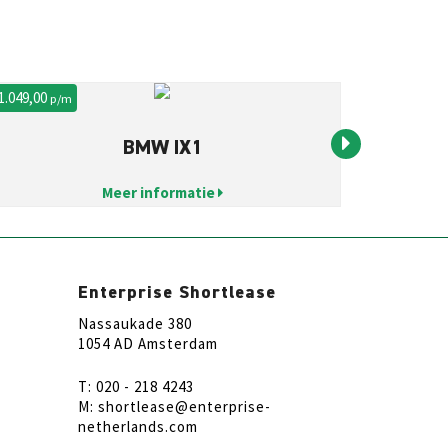
 1.049,00
€ 469,00
p/m
p/m
BMW IX1
Meer informatie
Enterprise Shortlease
Nassaukade 380
1054 AD Amsterdam
T: 020 - 218 4243
M: shortlease@enterprise-
netherlands.com