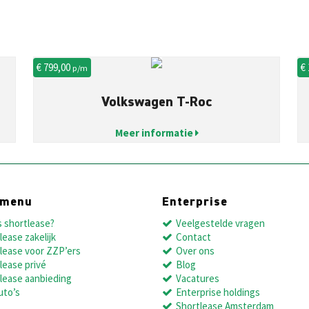
€ 799,00
€
p/m
Volkswagen T-Roc
Meer informatie
dmenu
Enterprise
s shortlease?
Veelgestelde vragen
lease zakelijk
Contact
lease voor ZZP’ers
Over ons
lease privé
Blog
lease aanbieding
Vacatures
uto’s
Enterprise holdings
Shortlease Amsterdam