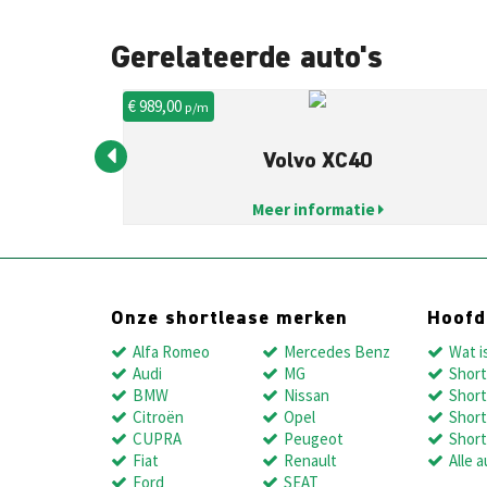
Gerelateerde auto's
€ 989,00
p/m
Volvo XC40
Meer informatie
Onze shortlease merken
Hoof
Alfa Romeo
Mercedes Benz
Wat i
Audi
MG
Short
BMW
Nissan
Short
Citroën
Opel
Short
CUPRA
Peugeot
Short
Fiat
Renault
Alle a
Ford
SEAT