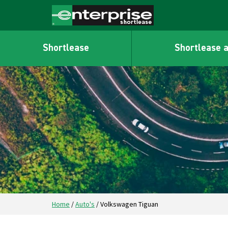
Shortlease
Shortlease 
Home
/
Auto's
/
Volkswagen Tiguan