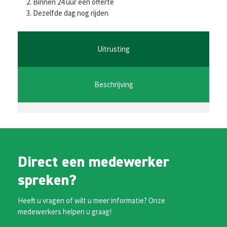
b
tt
ai
at
se
Binnen 24 uur een offerte
Dezelfde dag nog rijden
o
er
l
sA
n
o
p
ge
k
p
r
Uitrusting
Beschrijving
Direct een medewerker
spreken?
Heeft u vragen of wilt u meer informatie? Onze
medewerkers helpen u graag!