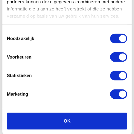
partners kunnen deze gegevens combineren met andere
informatie die u aan ze heeft verstrekt of die ze hebben
All
Algemeen
Schade/onderhoud
verzameld op basis van uw gebruik van hun services.
Ons wagenpark
Financieel
Vragen vooraf
Toestemmingsselectie
Facturatie
Noodzakelijk
Wat is de minimum leeftijd?
Voorkeuren
Kan ik een brandstofpas krijgen?
Statistieken
Hoe kan ik mijn auto weer
inleveren/afmelden?
Marketing
Mag ik met de auto naar het buitenland?
Kunnen jullie de auto ook afleveren en wat
OK
kost het?