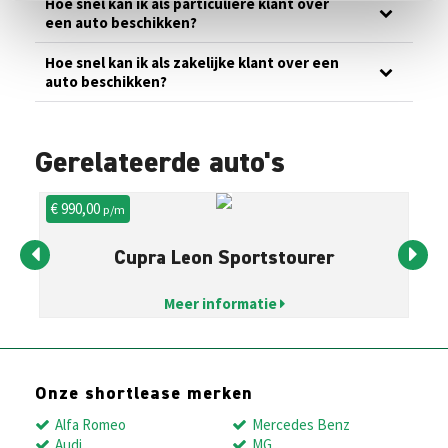
Hoe snel kan ik als particuliere klant over
een auto beschikken?
Hoe snel kan ik als zakelijke klant over een
auto beschikken?
Gerelateerde auto's
€ 990,00
€ 
p/m
Cupra Leon Sportstourer
Meer informatie
Onze shortlease merken
Alfa Romeo
Mercedes Benz
Audi
MG