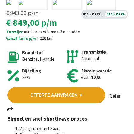
€ 943,33
p/m
Incl. BTW.
Excl. BTW.
€ 849,00
p/m
Termijn:
min. 1 maand - max. 3 maanden
Vanaf km's
1.000 km
p/m
Transmissie
Brandstof
Automaat
Benzine, Hybride
Bijtelling
Fiscale waarde
22%
€ 53.210,00
Delen
OFFERTE AANVRAGEN
Fa
T
E
W
M
Simpel en snel shortlease proces
ce
wi
m
h
es
Vraag een offerte aan