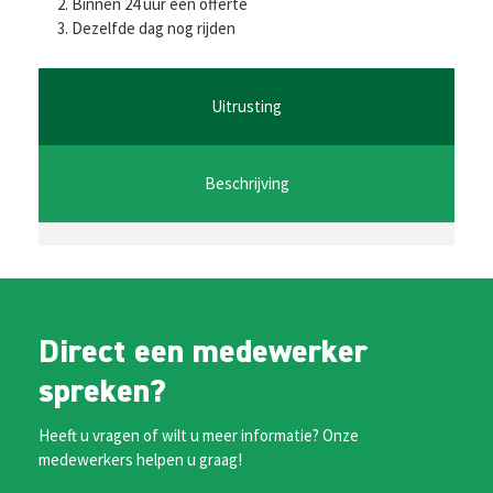
b
tt
ai
at
se
Binnen 24 uur een offerte
Dezelfde dag nog rijden
o
er
l
sA
n
o
p
ge
k
p
r
Uitrusting
Beschrijving
Direct een medewerker
spreken?
Heeft u vragen of wilt u meer informatie? Onze
medewerkers helpen u graag!