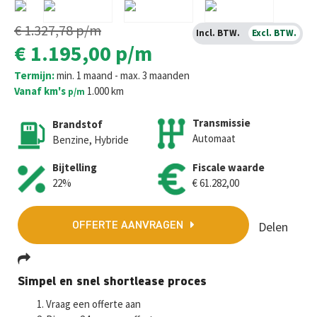
€ 1.327,78
p/m
Incl. BTW.
Excl. BTW.
€ 1.195,00
p/m
Termijn:
min. 1 maand - max. 3 maanden
Vanaf km's
1.000 km
p/m
Transmissie
Brandstof
Automaat
Benzine, Hybride
Bijtelling
Fiscale waarde
22%
€ 61.282,00
Delen
OFFERTE AANVRAGEN
Fa
T
E
W
M
Simpel en snel shortlease proces
ce
wi
m
h
es
Vraag een offerte aan