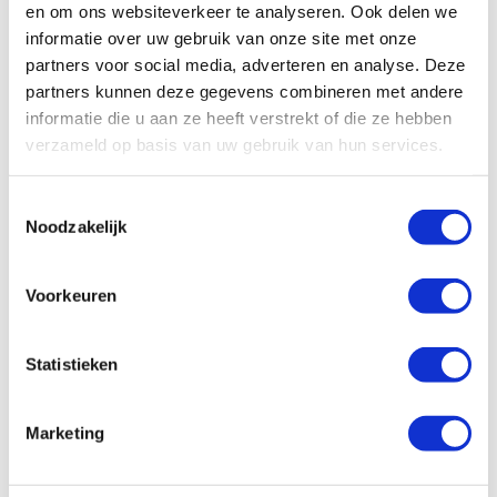
en om ons websiteverkeer te analyseren. Ook delen we
informatie over uw gebruik van onze site met onze
All
Algemeen
Schade/onderhoud
partners voor social media, adverteren en analyse. Deze
Ons wagenpark
Financieel
Vragen vooraf
partners kunnen deze gegevens combineren met andere
informatie die u aan ze heeft verstrekt of die ze hebben
Facturatie
verzameld op basis van uw gebruik van hun services.
Wat zijn de administratieve kosten?
Toestemmingsselectie
Noodzakelijk
Hoe kan ik zelf de factuur betalen?
Voorkeuren
Hoe werkt facturatie bij Enterprise
Shortlease?
Statistieken
Is er een borg van toepassing?
Marketing
Hoe controleren jullie de eindfactuur?