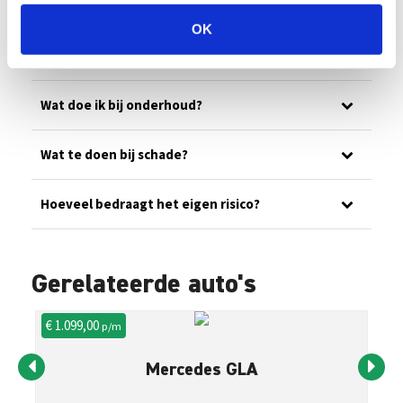
Ons wagenpark
OK
Wat is jullie noodnummer?
Wat doe ik bij onderhoud?
Wat te doen bij schade?
Hoeveel bedraagt het eigen risico?
Gerelateerde auto's
€ 1.099,00
€ 
p/m
Mercedes GLA