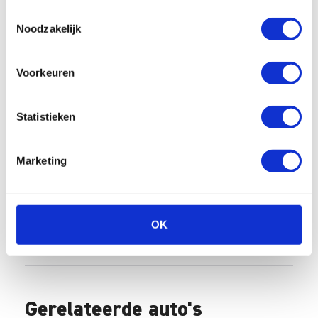
Search
Toestemmingsselectie
FAQ
Noodzakelijk
All
Algemeen
Schade/onderhoud
Voorkeuren
Ons wagenpark
Financieel
Vragen vooraf
Statistieken
Facturatie
Marketing
Wat zijn de administratieve kosten?
Hoe kan ik zelf de factuur betalen?
OK
Hoe werkt facturatie bij Enterprise
Shortlease?
Gerelateerde auto's