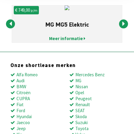
€ 749,00
€ 
p/m
MG MG5 Elektric
Meer informatie
Onze shortlease merken
Alfa Romeo
Mercedes Benz
Audi
MG
BMW
Nissan
Citroën
Opel
CUPRA
Peugeot
Fiat
Renault
Ford
SEAT
Hyundai
Skoda
Jaecoo
Suzuki
Jeep
Toyota