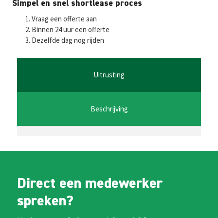
Fa
T
E
W
M
Simpel en snel shortlease proces
ce
wi
m
h
es
Vraag een offerte aan
b
tt
ai
at
se
Binnen 24 uur een offerte
Dezelfde dag nog rijden
o
er
l
sA
n
o
p
ge
k
p
r
Uitrusting
Beschrijving
Direct een medewerker
spreken?