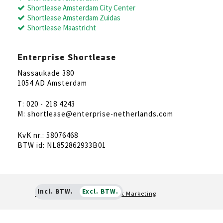
Shortlease Amsterdam City Center
Shortlease Amsterdam Zuidas
Shortlease Maastricht
Enterprise Shortlease
Nassaukade 380
1054 AD Amsterdam
T: 020 - 218 4243
M: shortlease@enterprise-netherlands.com
KvK nr.: 58076468
BTW id: NL852862933B01
Incl. BTW.
Excl. BTW.
Online marketing door
Rocket Marketing
NL
EN