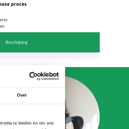
W
M
lease proces
es
t
se
ferte
den
A
n
ge
Beschrijving
r
Over
 media te bieden en om ons