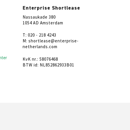
Enterprise Shortlease
Nassaukade 380
1054 AD Amsterdam
T: 020 - 218 4243
M: shortlease@enterprise-
netherlands.com
nter
KvK nr.: 58076468
BTW id: NL852862933B01