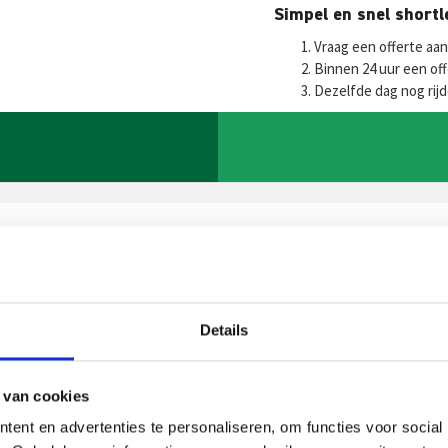
Fa
T
E
Simpel en snel short
ce
wi
m
h
Vraag een offerte aan
b
tt
ai
a
Binnen 24 uur een of
Dezelfde dag nog rij
o
er
l
s
o
p
k
p
Details
reken?
 van cookies
rkers helpen u graag!
ent en advertenties te personaliseren, om functies voor social