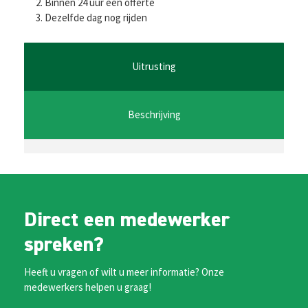
b
tt
ai
at
se
Binnen 24 uur een offerte
Dezelfde dag nog rijden
o
er
l
sA
n
o
p
ge
k
p
r
Uitrusting
Beschrijving
Direct een medewerker
spreken?
Heeft u vragen of wilt u meer informatie? Onze
medewerkers helpen u graag!