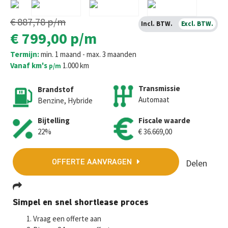
€ 887,78
p/m
Incl. BTW.
Excl. BTW.
€ 799,00
p/m
Termijn:
min. 1 maand - max. 3 maanden
Vanaf km's
1.000 km
p/m
Transmissie
Brandstof
Automaat
Benzine, Hybride
Bijtelling
Fiscale waarde
22%
€ 36.669,00
Delen
OFFERTE AANVRAGEN
Fa
T
E
W
M
Simpel en snel shortlease proces
ce
wi
m
h
es
Vraag een offerte aan