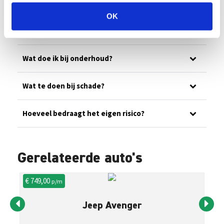
Ons wagenpark
OK
Wat is jullie noodnummer?
Wat doe ik bij onderhoud?
Wat te doen bij schade?
Hoeveel bedraagt het eigen risico?
Gerelateerde auto's
€ 749,00
€ 
p/m
Jeep Avenger