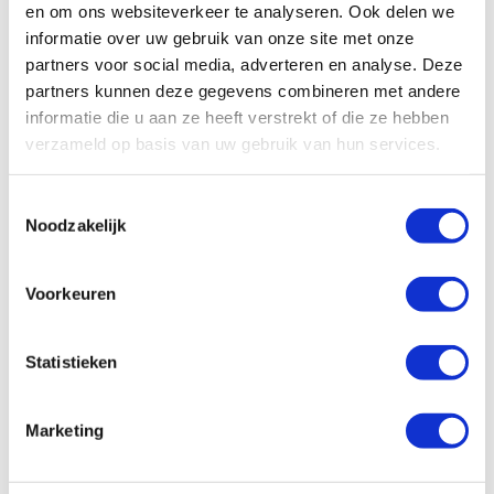
en om ons websiteverkeer te analyseren. Ook delen we
informatie over uw gebruik van onze site met onze
All
Algemeen
Schade/onderhoud
partners voor social media, adverteren en analyse. Deze
Ons wagenpark
Financieel
Vragen vooraf
partners kunnen deze gegevens combineren met andere
informatie die u aan ze heeft verstrekt of die ze hebben
Facturatie
verzameld op basis van uw gebruik van hun services.
Wat zijn de administratieve kosten?
Toestemmingsselectie
Noodzakelijk
Hoe kan ik zelf de factuur betalen?
Voorkeuren
Hoe werkt facturatie bij Enterprise
Shortlease?
Statistieken
Is er een borg van toepassing?
Marketing
Hoe controleren jullie de eindfactuur?