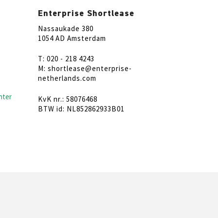
Enterprise Shortlease
Nassaukade 380
1054 AD Amsterdam
T: 020 - 218 4243
M: shortlease@enterprise-
netherlands.com
nter
KvK nr.: 58076468
BTW id: NL852862933B01