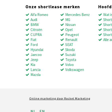
Onze shortlease merken
Hoof
Alfa Romeo
Mercedes Benz
Wat i
Audi
MG
Short
BMW
Nissan
Short
Citroën
Opel
Short
CUPRA
Peugeot
Short
Fiat
Renault
Alle a
Ford
SEAT
Hyundai
Skoda
Jaecoo
Suzuki
Jeep
Toyota
Kia
Volvo
Lancia
Volkswagen
Mazda
Online marketing door
Rocket Marketing
NL
EN