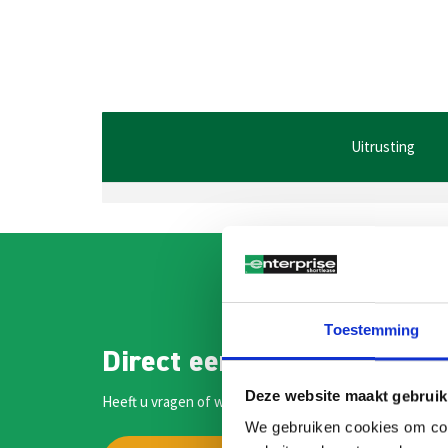
Uitrusting
Toestemming
Direct een medewerker sp
Deze website maakt gebruik
Heeft u vragen of wilt u meer informatie? Onze medewe
We gebruiken cookies om cont