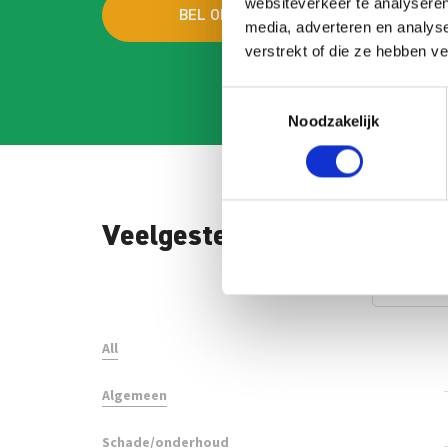
websiteverkeer te analyseren
BEL ONS
MAI
media, adverteren en analys
verstrekt of die ze hebben v
Toestemmingsselectie
Noodzakelijk
Veelgestelde vragen
Search
FAQ
All
Algemeen
Schade/onderhoud