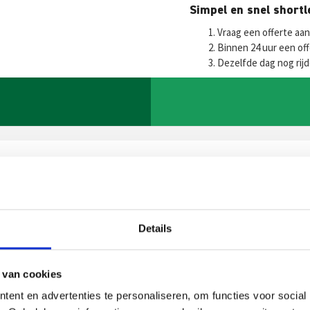
Fa
T
E
Simpel en snel short
ce
wi
m
h
Vraag een offerte aan
b
tt
ai
a
Binnen 24 uur een of
Dezelfde dag nog rij
o
er
l
s
o
p
k
p
Details
reken?
 van cookies
rkers helpen u graag!
ent en advertenties te personaliseren, om functies voor social