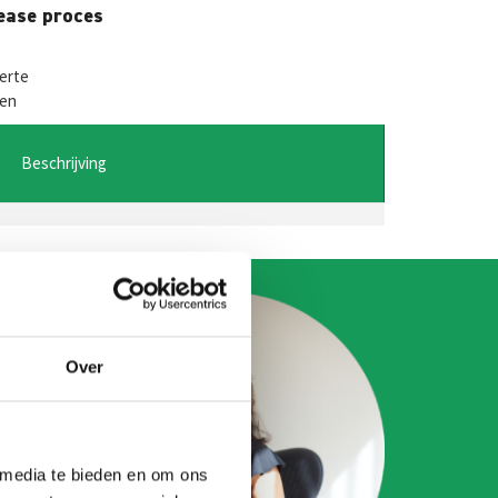
W
M
lease proces
es
t
se
ferte
den
A
n
ge
Beschrijving
r
Over
 media te bieden en om ons