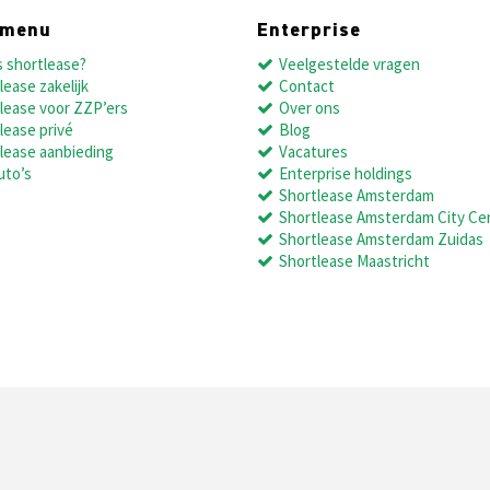
dmenu
Enterprise
s shortlease?
Veelgestelde vragen
lease zakelijk
Contact
lease voor ZZP’ers
Over ons
lease privé
Blog
lease aanbieding
Vacatures
uto’s
Enterprise holdings
Shortlease Amsterdam
Shortlease Amsterdam City Ce
Shortlease Amsterdam Zuidas
Shortlease Maastricht