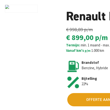
Renault
€ 998,89
p/m
€ 899,00
p/m
Termijn:
min. 1 maand - max. 
Vanaf km's
1.000 km
p/m
Brandstof
Benzine, Hybride
Bijtelling
22%
OFFERTE AA