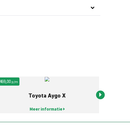
 469,00
€ 599,00
p/m
p/m
Toyota Aygo X
Meer informatie