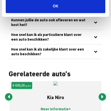
OK
Mag ik met de auto naar het buitenland?
Kunnen jullie de auto ook afleveren en wat
kost het?
Hoe snel kan ik als particuliere klant over
een auto beschikken?
Hoe snel kan ik als zakelijke klant over een
auto beschikken?
Gerelateerde auto's
€ 699,00
€ 
p/m
Kia Niro
Meer informatie