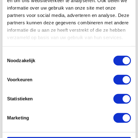
en om ons websiteverkeer te analyseren. Ook delen we
informatie over uw gebruik van onze site met onze
partners voor social media, adverteren en analyse. Deze
All
Algemeen
Schade/onderhoud
partners kunnen deze gegevens combineren met andere
informatie die u aan ze heeft verstrekt of die ze hebben
Ons wagenpark
Financieel
Vragen vooraf
verzameld op basis van uw gebruik van hun services.
Facturatie
Toestemmingsselectie
Wat als er schade aan het voertuig is bij
Noodzakelijk
aflevering?
Wat houdt shortlease in?
Voorkeuren
Wat is de minimum leeftijd?
Statistieken
Kan ik een brandstofpas krijgen?
Marketing
Hoe kan ik mijn auto weer
inleveren/afmelden?