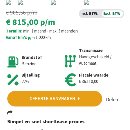
€ 905,56
p/m
Incl. BTW.
Excl. BTW.
€ 815,00
p/m
Termijn:
min. 1 maand - max. 3 maanden
Vanaf km's
1.000 km
p/m
Transmissie
Handgeschakeld /
Brandstof
Automaat
Benzine
Bijtelling
Fiscale waarde
22%
€ 36.110,00
Delen
OFFERTE AANVRAGEN
Fa
T
E
W
M
Simpel en snel shortlease proces