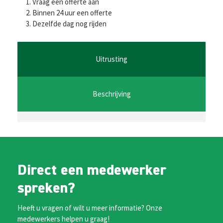
ce
wi
m
h
es
Vraag een offerte aan
b
tt
ai
at
se
Binnen 24 uur een offerte
Dezelfde dag nog rijden
o
er
l
sA
n
o
p
ge
k
p
r
Uitrusting
Beschrijving
Direct een medewerker
spreken?
Heeft u vragen of wilt u meer informatie? Onze
medewerkers helpen u graag!