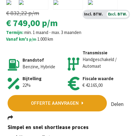
€ 832,22
p/m
Incl. BTW.
Excl. BTW.
€ 749,00
p/m
Termijn:
min. 1 maand - max. 3 maanden
Vanaf km's
1.000 km
p/m
Transmissie
Handgeschakeld /
Brandstof
Automaat
Benzine, Hybride
Bijtelling
Fiscale waarde
22%
€ 42.165,00
Delen
OFFERTE AANVRAGEN
Fa
T
E
W
M
Simpel en snel shortlease proces