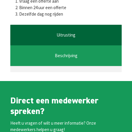
ce
wi
m
h
es
Vraag een offerte aan
b
tt
ai
at
se
Binnen 24 uur een offerte
Dezelfde dag nog rijden
o
er
l
sA
n
o
p
ge
k
p
r
Uitrusting
Beschrijving
Direct een medewerker
spreken?
Heeft u vragen of wilt u meer informatie? Onze
medewerkers helpen u graag!