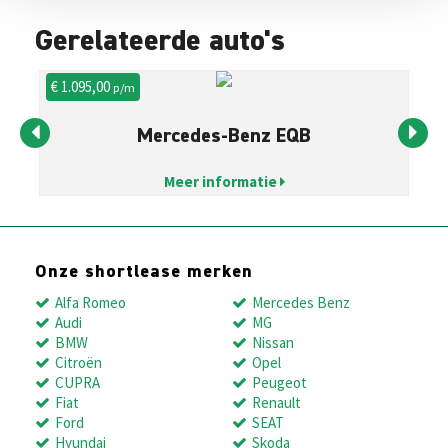
Gerelateerde auto's
€ 1.095,00
€ 
p/m
Mercedes-Benz EQB
Meer informatie
Onze shortlease merken
Alfa Romeo
Mercedes Benz
Audi
MG
BMW
Nissan
Citroën
Opel
CUPRA
Peugeot
Fiat
Renault
Ford
SEAT
Hyundai
Skoda