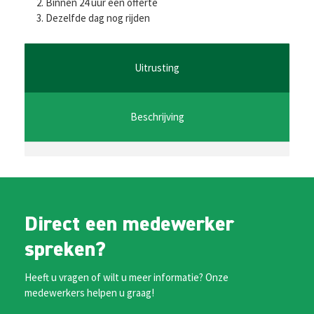
b
tt
ai
at
se
Binnen 24 uur een offerte
Dezelfde dag nog rijden
o
er
l
sA
n
o
p
ge
k
p
r
Uitrusting
Beschrijving
Direct een medewerker
spreken?
Heeft u vragen of wilt u meer informatie? Onze
medewerkers helpen u graag!