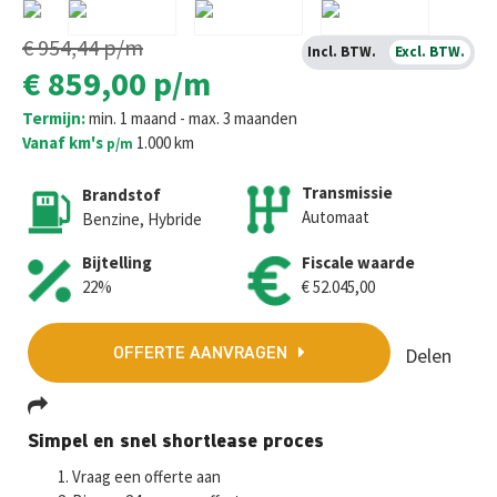
€ 954,44
p/m
Incl. BTW.
Excl. BTW.
€ 859,00
p/m
Termijn:
min. 1 maand - max. 3 maanden
Vanaf km's
1.000 km
p/m
Transmissie
Brandstof
Automaat
Benzine, Hybride
Bijtelling
Fiscale waarde
22%
€ 52.045,00
Delen
OFFERTE AANVRAGEN
Fa
T
E
W
M
Simpel en snel shortlease proces
ce
wi
m
h
es
Vraag een offerte aan