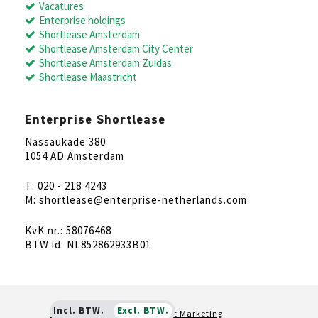
Vacatures
Enterprise holdings
Shortlease Amsterdam
Shortlease Amsterdam City Center
Shortlease Amsterdam Zuidas
Shortlease Maastricht
Enterprise Shortlease
Nassaukade 380
1054 AD Amsterdam
T: 020 - 218 4243
M: shortlease@enterprise-netherlands.com
KvK nr.: 58076468
BTW id: NL852862933B01
Incl. BTW.
Excl. BTW.
Online marketing door
Rocket Marketing