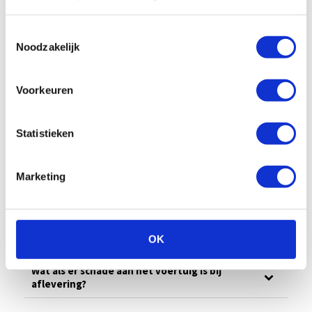
All
Algemeen
Schade/onderhoud
Toestemmingsselectie
Noodzakelijk
Ons wagenpark
Financieel
Vragen vooraf
Facturatie
Voorkeuren
Wat is jullie noodnummer?
Statistieken
Wat doe ik bij onderhoud?
Marketing
Wat te doen bij schade?
Hoeveel bedraagt het eigen risico?
OK
Wat als er schade aan het voertuig is bij
aflevering?