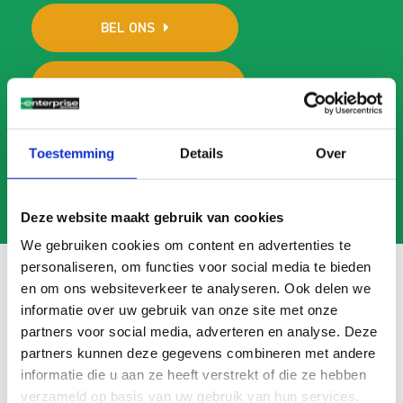
BEL ONS
MAIL ONS
Toestemming
Details
Over
Deze website maakt gebruik van cookies
We gebruiken cookies om content en advertenties te
personaliseren, om functies voor social media te bieden
en om ons websiteverkeer te analyseren. Ook delen we
informatie over uw gebruik van onze site met onze
Veelgestelde vragen
partners voor social media, adverteren en analyse. Deze
partners kunnen deze gegevens combineren met andere
Search
informatie die u aan ze heeft verstrekt of die ze hebben
FAQ
verzameld op basis van uw gebruik van hun services.