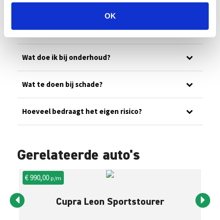
Ons wagenpark
OK
Wat is jullie noodnummer?
Wat doe ik bij onderhoud?
Wat te doen bij schade?
Hoeveel bedraagt het eigen risico?
Gerelateerde auto's
€ 990,00
€ 
p/m
Cupra Leon Sportstourer