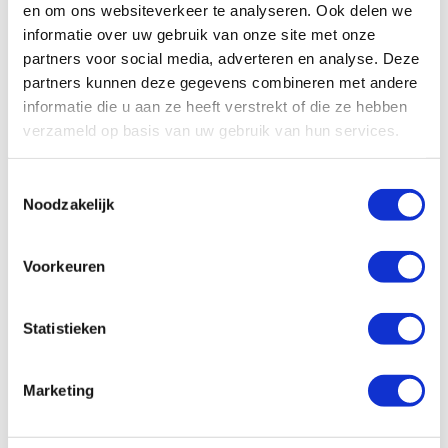
en om ons websiteverkeer te analyseren. Ook delen we
informatie over uw gebruik van onze site met onze
All
Algemeen
Schade/onderhoud
partners voor social media, adverteren en analyse. Deze
Ons wagenpark
Financieel
Vragen vooraf
partners kunnen deze gegevens combineren met andere
informatie die u aan ze heeft verstrekt of die ze hebben
Facturatie
verzameld op basis van uw gebruik van hun services.
Wat zijn de administratieve kosten?
Toestemmingsselectie
Noodzakelijk
Hoe kan ik zelf de factuur betalen?
Voorkeuren
Hoe werkt facturatie bij Enterprise
Shortlease?
Statistieken
Is er een borg van toepassing?
Marketing
Hoe controleren jullie de eindfactuur?