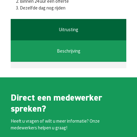
b
tt
ai
at
se
Binnen 24 uur een offerte
Dezelfde dag nog rijden
o
er
l
sA
n
o
p
ge
k
p
r
Uitrusting
Beschrijving
Direct een medewerker
spreken?
Heeft u vragen of wilt u meer informatie? Onze
medewerkers helpen u graag!