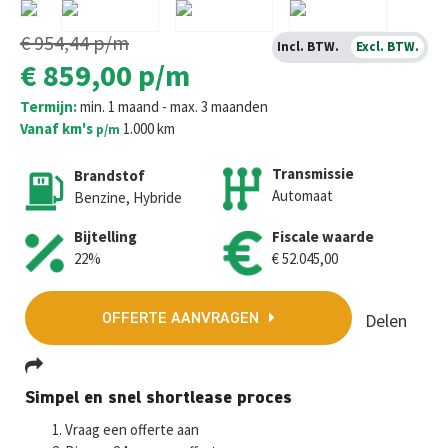
€ 954,44
p/m
Incl. BTW.
Excl. BTW.
€ 859,00
p/m
Termijn:
min. 1 maand - max. 3 maanden
Vanaf km's
1.000 km
p/m
Transmissie
Brandstof
Automaat
Benzine, Hybride
Bijtelling
Fiscale waarde
22%
€ 52.045,00
Delen
OFFERTE AANVRAGEN
Fa
T
E
W
M
Simpel en snel shortlease proces
ce
wi
m
h
es
Vraag een offerte aan