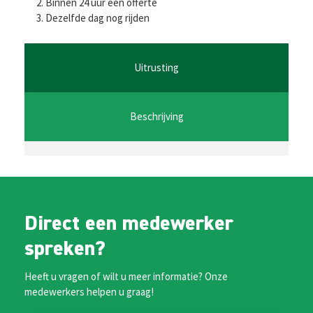
b
tt
ai
at
se
Binnen 24 uur een offerte
Dezelfde dag nog rijden
o
er
l
sA
n
o
p
ge
k
p
r
Uitrusting
Beschrijving
Direct een medewerker
spreken?
Heeft u vragen of wilt u meer informatie? Onze
medewerkers helpen u graag!