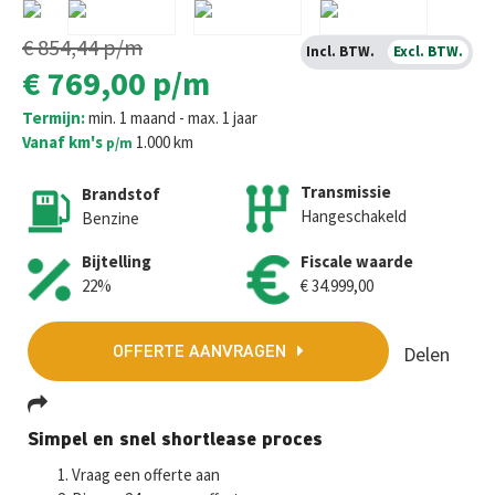
€ 854,44
p/m
Incl. BTW.
Excl. BTW.
€ 769,00
p/m
Termijn:
min. 1 maand - max. 1 jaar
Vanaf km's
1.000 km
p/m
Transmissie
Brandstof
Hangeschakeld
Benzine
Bijtelling
Fiscale waarde
22%
€ 34.999,00
Delen
OFFERTE AANVRAGEN
Fa
T
E
W
M
Simpel en snel shortlease proces
ce
wi
m
h
es
Vraag een offerte aan